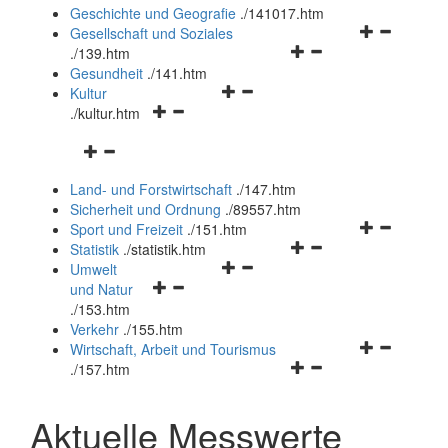
und
Geschichte und Geografie
.
/141017.htm
schließen
Navigationsm
Gesellschaft und Soziales
Navigationsmenü
öffnen
.
/139.htm
öffnen
und
Gesundheit
.
/141.htm
Navigationsmenü
und
schließen
Kultur
Navigationsmenü
öffnen
schließen
.
/kultur.htm
öffnen
und
Navigationsmenü
und
schließen
öffnen
schließen
Land- und Forstwirtschaft
.
/147.htm
und
Sicherheit und Ordnung
.
/89557.htm
schließen
Navigationsm
Sport und Freizeit
.
/151.htm
Navigationsmenü
öffnen
Statistik
.
/statistik.htm
Navigationsmenü
öffnen
und
Umwelt
Navigationsmenü
öffnen
und
schließen
und Natur
öffnen
und
schließen
.
/153.htm
und
schließen
Verkehr
.
/155.htm
schließen
Navigationsm
Wirtschaft, Arbeit und Tourismus
Navigationsmenü
öffnen
.
/157.htm
öffnen
und
und
schließen
Aktuelle Messwerte
schließen