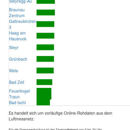
Steyregg-Au
Braunau
Zentrum
Gallneukirchen
3
Haag am
Hausruck
Steyr
Grünbach
Wels
Bad Zell
Feuerkogel
Traun
Bad Ischl
Es handelt sich um vorläufige Online-Rohdaten aus dem
Luftmessnetz.
Für die Grenzwertprüfung ist der Tagesmittelwert von 0 bis 24 Uhr