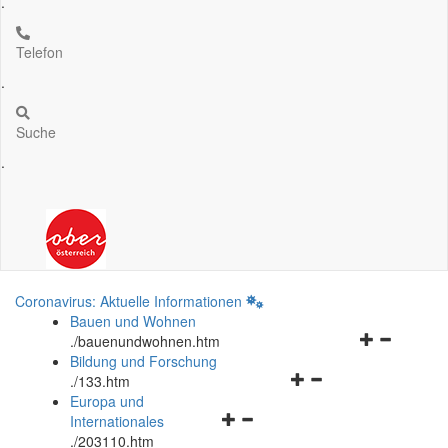
.
Telefon
.
Suche
.
Coronavirus: Aktuelle Informationen
Bauen und Wohnen
Navigationsm
.
/bauenundwohnen.htm
öffnen
Bildung und Forschung
Navigationsmenü
und
.
/133.htm
öffnen
schließen
Europa und
Navigationsmenü
und
Internationales
öffnen
schließen
.
/203110.htm