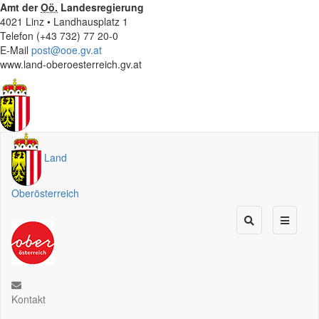
Amt der
Oö.
Landesregierung
4021 Linz • Landhausplatz 1
Telefon (+43 732) 77 20-0
E-Mail
post@ooe.gv.at
www.land-oberoesterreich.gv.at
Land
Oberösterreich
Kontakt