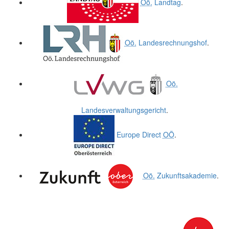
Oö.
Landtag
.
Oö.
Landesrechnungshof
.
Oö.
Landesverwaltungsgericht
.
Europe Direct
OÖ
.
Oö.
Zukunftsakademie
.