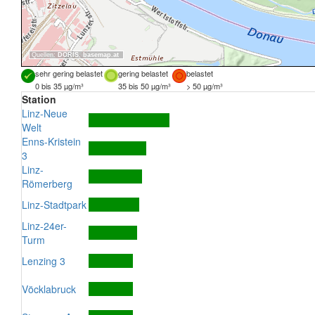
Quellen:
DORIS
,
basemap.at
sehr gering belastet
gering belastet
belastet
0 bis 35 µg/m³
35 bis 50 µg/m³
> 50 µg/m³
Station
Linz-Neue
Welt
Enns-Kristein
3
Linz-
Römerberg
Linz-Stadtpark
Linz-24er-
Turm
Lenzing 3
Vöcklabruck