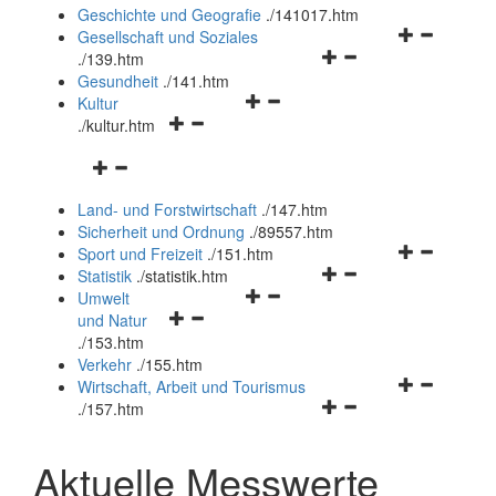
und
Geschichte und Geografie
.
/141017.htm
schließen
Navigationsm
Gesellschaft und Soziales
Navigationsmenü
öffnen
.
/139.htm
öffnen
und
Gesundheit
.
/141.htm
Navigationsmenü
und
schließen
Kultur
Navigationsmenü
öffnen
schließen
.
/kultur.htm
öffnen
und
Navigationsmenü
und
schließen
öffnen
schließen
Land- und Forstwirtschaft
.
/147.htm
und
Sicherheit und Ordnung
.
/89557.htm
schließen
Navigationsm
Sport und Freizeit
.
/151.htm
Navigationsmenü
öffnen
Statistik
.
/statistik.htm
Navigationsmenü
öffnen
und
Umwelt
Navigationsmenü
öffnen
und
schließen
und Natur
öffnen
und
schließen
.
/153.htm
und
schließen
Verkehr
.
/155.htm
schließen
Navigationsm
Wirtschaft, Arbeit und Tourismus
Navigationsmenü
öffnen
.
/157.htm
öffnen
und
und
schließen
Aktuelle Messwerte
schließen