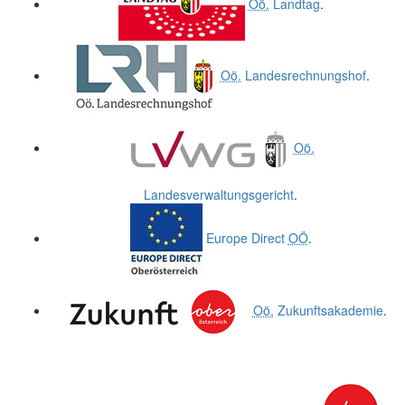
Oö.
Landtag
.
Oö.
Landesrechnungshof
.
Oö.
Landesverwaltungsgericht
.
Europe Direct
OÖ
.
Oö.
Zukunftsakademie
.