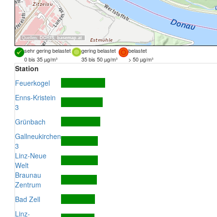
Quellen:
DORIS
,
basemap.at
sehr gering belastet
gering belastet
belastet
0 bis 35 µg/m³
35 bis 50 µg/m³
> 50 µg/m³
Station
Feuerkogel
Enns-Kristein
3
Grünbach
Gallneukirchen
3
Linz-Neue
Welt
Braunau
Zentrum
Bad Zell
Linz-