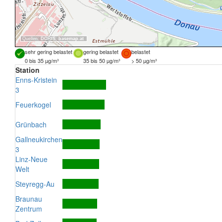
Quellen:
DORIS
,
basemap.at
sehr gering belastet
gering belastet
belastet
0 bis 35 µg/m³
35 bis 50 µg/m³
> 50 µg/m³
Station
Enns-Kristein
3
Feuerkogel
Grünbach
Gallneukirchen
3
Linz-Neue
Welt
Steyregg-Au
Braunau
Zentrum