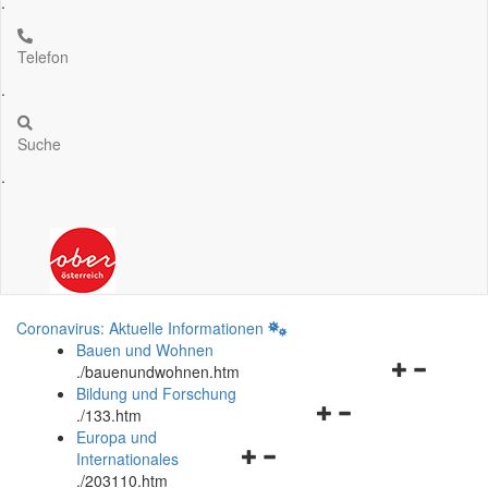
.
Telefon
.
Suche
.
Coronavirus: Aktuelle Informationen
Bauen und Wohnen
Navigationsm
.
/bauenundwohnen.htm
öffnen
Bildung und Forschung
Navigationsmenü
und
.
/133.htm
öffnen
schließen
Europa und
Navigationsmenü
und
Internationales
öffnen
schließen
.
/203110.htm