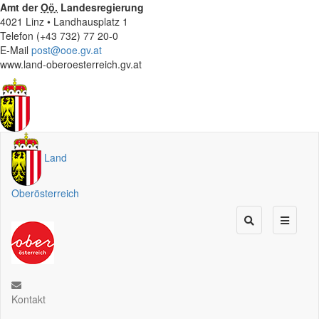
Amt der
Oö.
Landesregierung
4021 Linz • Landhausplatz 1
Telefon (+43 732) 77 20-0
E-Mail
post@ooe.gv.at
www.land-oberoesterreich.gv.at
Land
Oberösterreich
Kontakt