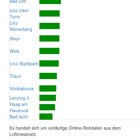
Bad Zell
Linz-24er-
Turm
Linz-
Römerberg
Steyr
Wels
Linz-Stadtpark
Traun
Vöcklabruck
Lenzing 3
Haag am
Hausruck
Bad Ischl
Es handelt sich um vorläufige Online-Rohdaten aus dem
Luftmessnetz.