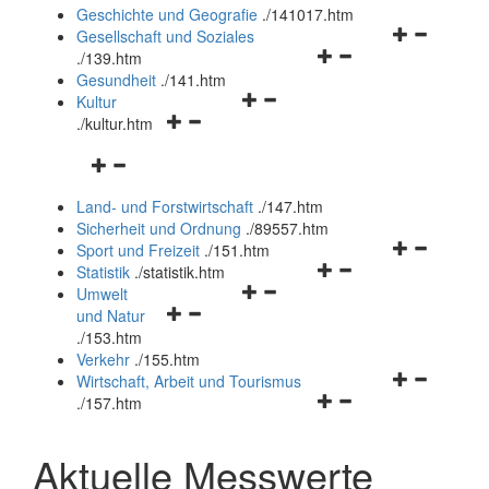
und
Geschichte und Geografie
.
/141017.htm
schließen
Navigationsm
Gesellschaft und Soziales
Navigationsmenü
öffnen
.
/139.htm
öffnen
und
Gesundheit
.
/141.htm
Navigationsmenü
und
schließen
Kultur
Navigationsmenü
öffnen
schließen
.
/kultur.htm
öffnen
und
Navigationsmenü
und
schließen
öffnen
schließen
Land- und Forstwirtschaft
.
/147.htm
und
Sicherheit und Ordnung
.
/89557.htm
schließen
Navigationsm
Sport und Freizeit
.
/151.htm
Navigationsmenü
öffnen
Statistik
.
/statistik.htm
Navigationsmenü
öffnen
und
Umwelt
Navigationsmenü
öffnen
und
schließen
und Natur
öffnen
und
schließen
.
/153.htm
und
schließen
Verkehr
.
/155.htm
schließen
Navigationsm
Wirtschaft, Arbeit und Tourismus
Navigationsmenü
öffnen
.
/157.htm
öffnen
und
und
schließen
Aktuelle Messwerte
schließen