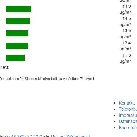
14.9
µg/m³
14.5
µg/m³
13.5
µg/m³
13.4
µg/m³
11.3
µg/m³
netz.
 gleitende 24-Stunden Mittelwert gilt als vorläufiger Richtwert.
Kontakt
.
Telefonb
Impress
Datensch
Barrierefr
efon
(+43 732) 77 20-0
• E-Mail
post@ooe.gv.at