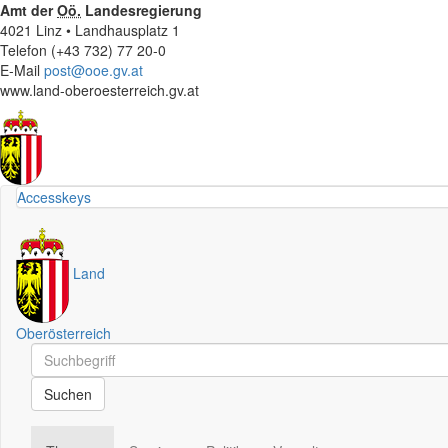
Amt der
Oö.
Landesregierung
4021 Linz • Landhausplatz 1
Telefon (+43 732) 77 20-0
E-Mail
post@ooe.gv.at
www.land-oberoesterreich.gv.at
Accesskeys
Land
Oberösterreich
Schnellsuche
Schnellsuche
Suchen