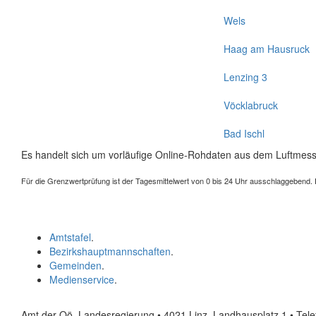
Wels
Haag am Hausruck
Lenzing 3
Vöcklabruck
Bad Ischl
Es handelt sich um vorläufige Online-Rohdaten aus dem Luftmess
Für die Grenzwertprüfung ist der Tagesmittelwert von 0 bis 24 Uhr ausschlaggebend. Der
Amtstafel
.
Bezirkshauptmannschaften
.
Gemeinden
.
Medienservice
.
Amt der Oö. Landesregierung • 4021 Linz, Landhausplatz 1
• Tel