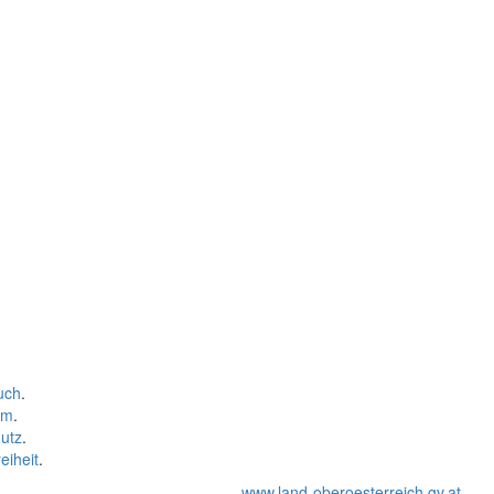
uch
.
um
.
utz
.
eiheit
.
www.land-oberoesterreich.gv.at