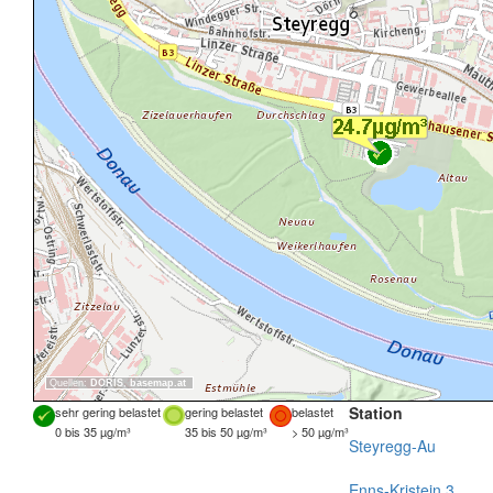
Quellen:
DORIS
,
basemap.at
Station
sehr gering belastet
gering belastet
belastet
0 bis 35 µg/m³
35 bis 50 µg/m³
> 50 µg/m³
Steyregg-Au
Enns-Kristein 3