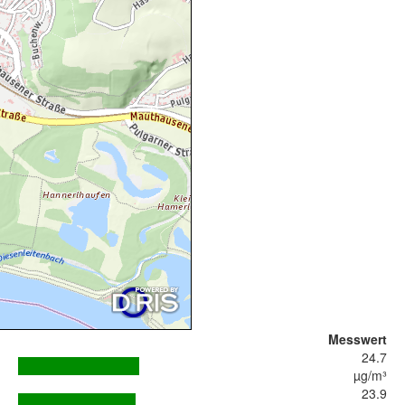
Messwert
24.7
µg/m³
23.9