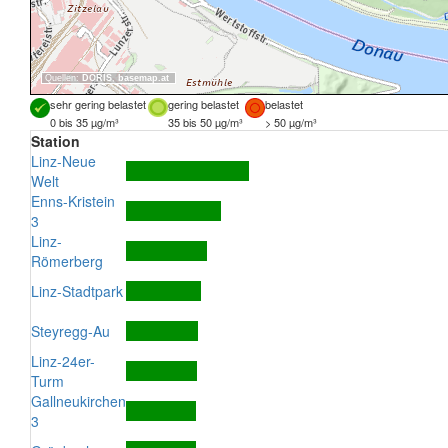
Quellen:
DORIS
,
basemap.at
sehr gering belastet
gering belastet
belastet
0 bis 35 µg/m³
35 bis 50 µg/m³
> 50 µg/m³
Station
Linz-Neue
Welt
Enns-Kristein
3
Linz-
Römerberg
Linz-Stadtpark
Steyregg-Au
Linz-24er-
Turm
Gallneukirchen
3