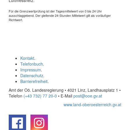
Luftmessnetz.
Für die Grenzwertprüfung ist der Tagesmittelwert von 0 bis 24 Uhr
ausschlaggebend. Der gleitende 24-Stunden Mittelwert gilt als vorläufiger
Richtwert.
Kontakt
.
Telefonbuch
.
Impressum
.
Datenschutz
.
Barrierefreiheit
.
Amt der Oö. Landesregierung • 4021 Linz, Landhausplatz 1
•
Telefon
(+43 732) 77 20-0
• E-Mail
post@ooe.gv.at
www.land-oberoesterreich.gv.at