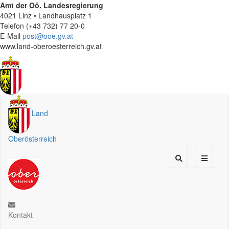
Amt der
Oö.
Landesregierung
4021 Linz • Landhausplatz 1
Telefon (+43 732) 77 20-0
E-Mail
post@ooe.gv.at
www.land-oberoesterreich.gv.at
Land
Oberösterreich
Kontakt