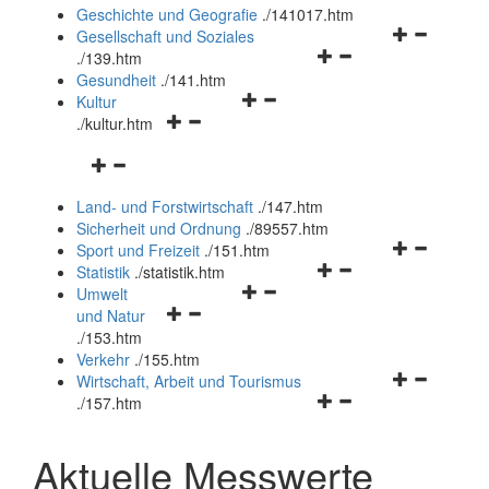
und
Geschichte und Geografie
.
/141017.htm
schließen
Navigationsm
Gesellschaft und Soziales
Navigationsmenü
öffnen
.
/139.htm
öffnen
und
Gesundheit
.
/141.htm
Navigationsmenü
und
schließen
Kultur
Navigationsmenü
öffnen
schließen
.
/kultur.htm
öffnen
und
Navigationsmenü
und
schließen
öffnen
schließen
Land- und Forstwirtschaft
.
/147.htm
und
Sicherheit und Ordnung
.
/89557.htm
schließen
Navigationsm
Sport und Freizeit
.
/151.htm
Navigationsmenü
öffnen
Statistik
.
/statistik.htm
Navigationsmenü
öffnen
und
Umwelt
Navigationsmenü
öffnen
und
schließen
und Natur
öffnen
und
schließen
.
/153.htm
und
schließen
Verkehr
.
/155.htm
schließen
Navigationsm
Wirtschaft, Arbeit und Tourismus
Navigationsmenü
öffnen
.
/157.htm
öffnen
und
und
schließen
Aktuelle Messwerte
schließen