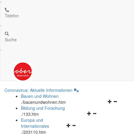
.
Telefon
.
Suche
.
Coronavirus: Aktuelle Informationen
Bauen und Wohnen
Navigationsm
.
/bauenundwohnen.htm
öffnen
Bildung und Forschung
Navigationsmenü
und
.
/133.htm
öffnen
schließen
Europa und
Navigationsmenü
und
Internationales
öffnen
schließen
.
/203110.htm