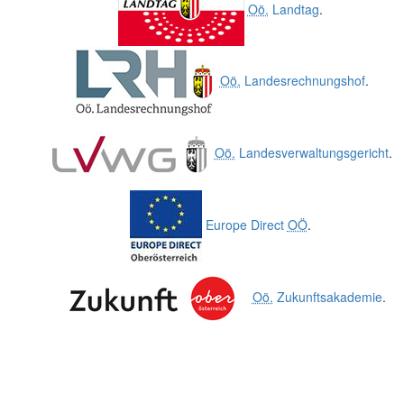
Oö.
Landtag
.
Oö.
Landesrechnungshof
.
Oö.
Landesverwaltungsgericht
.
Europe Direct
OÖ
.
Oö.
Zukunftsakademie
.