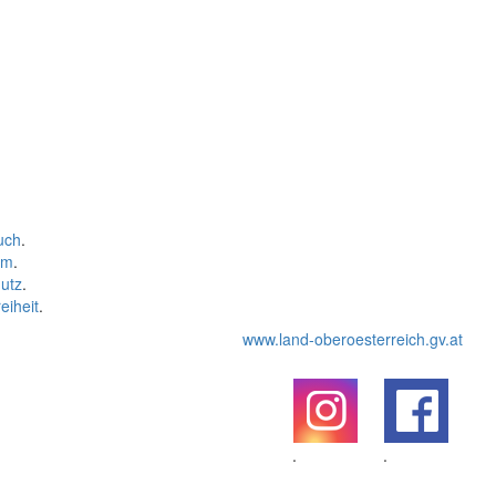
uch
.
um
.
utz
.
eiheit
.
www.land-oberoesterreich.gv.at
.
.