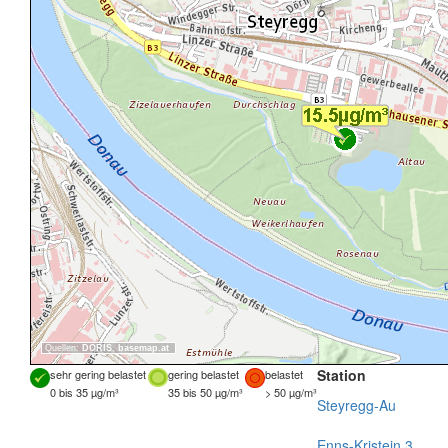
Quellen:
DORIS
,
basemap.at
Station
sehr gering belastet
gering belastet
belastet
0 bis 35 µg/m³
35 bis 50 µg/m³
> 50 µg/m³
Steyregg-Au
Enns-Kristein 3