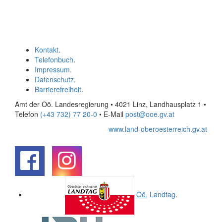
Kontakt
.
Telefonbuch
.
Impressum
.
Datenschutz
.
Barrierefreiheit
.
Amt der Oö. Landesregierung • 4021 Linz, Landhausplatz 1
•
Telefon
(+43 732) 77 20-0
• E-Mail
post@ooe.gv.at
www.land-oberoesterreich.gv.at
.
.
Oö.
Landtag
.