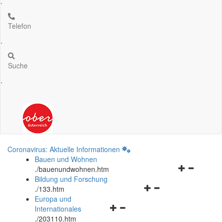
.
Telefon
.
Suche
.
Coronavirus: Aktuelle Informationen
Bauen und Wohnen
Navigationsm
.
/bauenundwohnen.htm
öffnen
Bildung und Forschung
Navigationsmenü
und
.
/133.htm
öffnen
schließen
Europa und
Navigationsmenü
und
Internationales
öffnen
schließen
.
/203110.htm