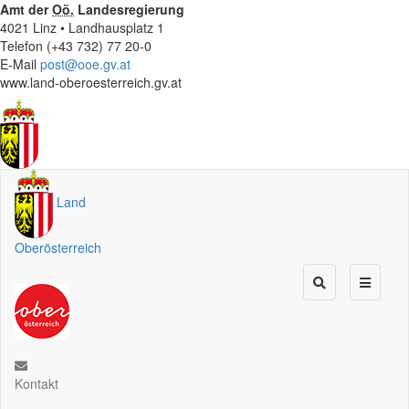
Amt der
Oö.
Landesregierung
4021 Linz • Landhausplatz 1
Telefon (+43 732) 77 20-0
E-Mail
post@ooe.gv.at
www.land-oberoesterreich.gv.at
Land
Oberösterreich
Kontakt