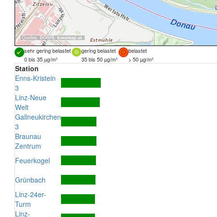
Quellen:
DORIS
,
basemap.at
sehr gering belastet
gering belastet
belastet
0 bis 35 µg/m³
35 bis 50 µg/m³
> 50 µg/m³
Station
Enns-Kristein
3
Linz-Neue
Welt
Gallneukirchen
3
Braunau
Zentrum
Feuerkogel
Grünbach
Linz-24er-
Turm
Linz-