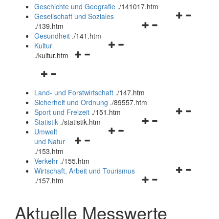
und
Geschichte und Geografie
.
/141017.htm
schließen
Navigationsm
Gesellschaft und Soziales
Navigationsmenü
öffnen
.
/139.htm
öffnen
und
Gesundheit
.
/141.htm
Navigationsmenü
und
schließen
Kultur
Navigationsmenü
öffnen
schließen
.
/kultur.htm
öffnen
und
Navigationsmenü
und
schließen
öffnen
schließen
Land- und Forstwirtschaft
.
/147.htm
und
Sicherheit und Ordnung
.
/89557.htm
schließen
Navigationsm
Sport und Freizeit
.
/151.htm
Navigationsmenü
öffnen
Statistik
.
/statistik.htm
Navigationsmenü
öffnen
und
Umwelt
Navigationsmenü
öffnen
und
schließen
und Natur
öffnen
und
schließen
.
/153.htm
und
schließen
Verkehr
.
/155.htm
schließen
Navigationsm
Wirtschaft, Arbeit und Tourismus
Navigationsmenü
öffnen
.
/157.htm
öffnen
und
und
schließen
Aktuelle Messwerte
schließen