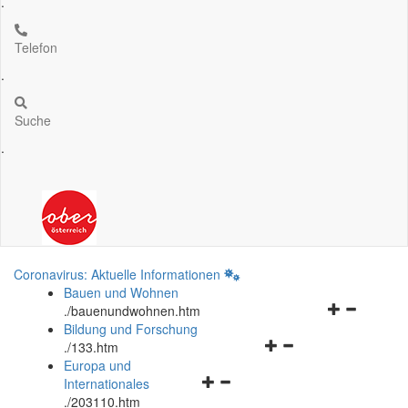
.
Telefon
.
Suche
.
Coronavirus: Aktuelle Informationen
Bauen und Wohnen
Navigationsm
.
/bauenundwohnen.htm
öffnen
Bildung und Forschung
Navigationsmenü
und
.
/133.htm
öffnen
schließen
Europa und
Navigationsmenü
und
Internationales
öffnen
schließen
.
/203110.htm