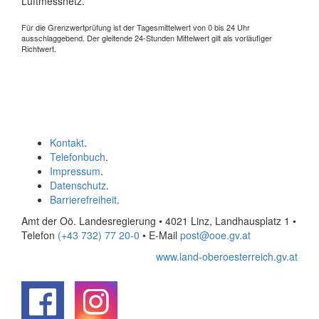
Luftmessnetz.
Für die Grenzwertprüfung ist der Tagesmittelwert von 0 bis 24 Uhr
ausschlaggebend. Der gleitende 24-Stunden Mittelwert gilt als vorläufiger
Richtwert.
Kontakt
.
Telefonbuch
.
Impressum
.
Datenschutz
.
Barrierefreiheit
.
Amt der Oö. Landesregierung • 4021 Linz, Landhausplatz 1
•
Telefon
(+43 732) 77 20-0
• E-Mail
post@ooe.gv.at
www.land-oberoesterreich.gv.at