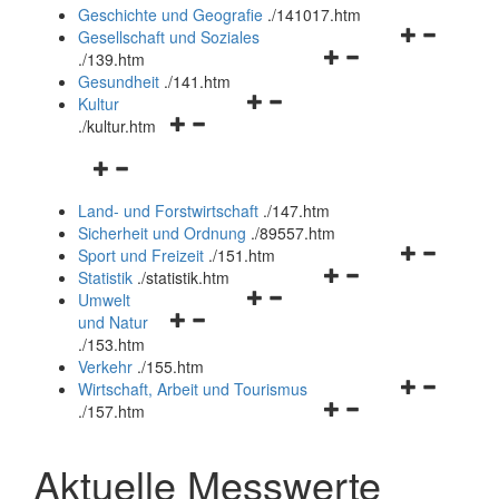
und
Geschichte und Geografie
.
/141017.htm
schließen
Navigationsm
Gesellschaft und Soziales
Navigationsmenü
öffnen
.
/139.htm
öffnen
und
Gesundheit
.
/141.htm
Navigationsmenü
und
schließen
Kultur
Navigationsmenü
öffnen
schließen
.
/kultur.htm
öffnen
und
Navigationsmenü
und
schließen
öffnen
schließen
Land- und Forstwirtschaft
.
/147.htm
und
Sicherheit und Ordnung
.
/89557.htm
schließen
Navigationsm
Sport und Freizeit
.
/151.htm
Navigationsmenü
öffnen
Statistik
.
/statistik.htm
Navigationsmenü
öffnen
und
Umwelt
Navigationsmenü
öffnen
und
schließen
und Natur
öffnen
und
schließen
.
/153.htm
und
schließen
Verkehr
.
/155.htm
schließen
Navigationsm
Wirtschaft, Arbeit und Tourismus
Navigationsmenü
öffnen
.
/157.htm
öffnen
und
und
schließen
Aktuelle Messwerte
schließen