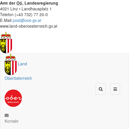
Amt der
Oö.
Landesregierung
4021 Linz • Landhausplatz 1
Telefon (+43 732) 77 20-0
E-Mail
post@ooe.gv.at
www.land-oberoesterreich.gv.at
Land
Oberösterreich
Kontakt