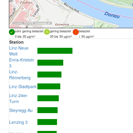
Quellen:
DORIS
,
basemap.at
sehr gering belastet
gering belastet
belastet
0 bis 35 µg/m³
35 bis 50 µg/m³
> 50 µg/m³
Station
Linz-Neue
Welt
Enns-Kristein
3
Linz-
Römerberg
Linz-Stadtpark
Linz-24er-
Turm
Steyregg-Au
Lenzing 3