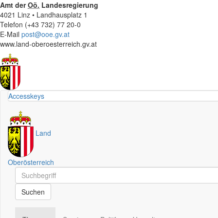
Amt der
Oö.
Landesregierung
4021 Linz • Landhausplatz 1
Telefon (+43 732) 77 20-0
E-Mail
post@ooe.gv.at
www.land-oberoesterreich.gv.at
Accesskeys
Land
Oberösterreich
Schnellsuche
Schnellsuche
Suchen