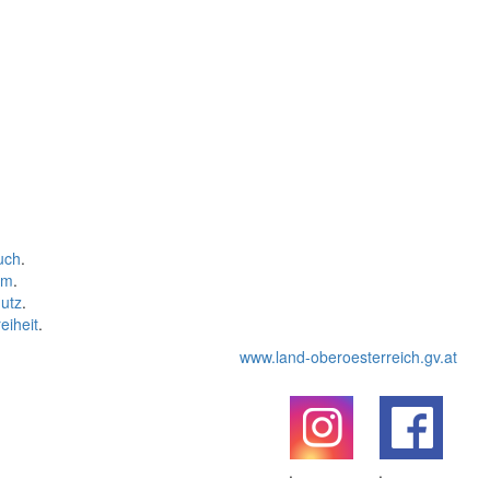
uch
.
um
.
utz
.
eiheit
.
www.land-oberoesterreich.gv.at
.
.