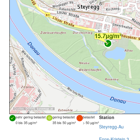
Quellen:
DORIS
,
basemap.at
Station
sehr gering belastet
gering belastet
belastet
0 bis 35 µg/m³
35 bis 50 µg/m³
> 50 µg/m³
Steyregg-Au
Enns-Kristein 3