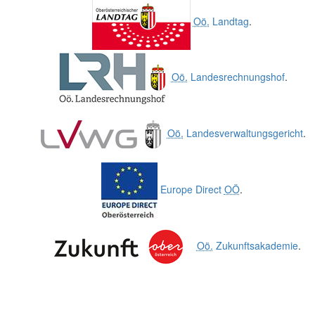
Oö.
Landtag
.
Oö.
Landesrechnungshof
.
Oö.
Landesverwaltungsgericht
.
Europe Direct
OÖ
.
Oö.
Zukunftsakademie
.