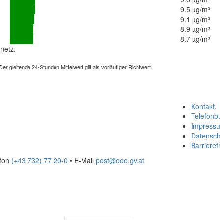
9.5 µg/m³
9.1 µg/m³
8.9 µg/m³
8.7 µg/m³
netz.
 gleitende 24-Stunden Mittelwert gilt als vorläufiger Richtwert.
Kontakt
.
Telefonb
Impress
Datensch
Barrierefr
efon
(+43 732) 77 20-0
• E-Mail
post@ooe.gv.at