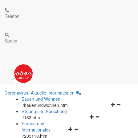
.
Telefon
.
Suche
.
Coronavirus: Aktuelle Informationen
Bauen und Wohnen
Navigationsm
.
/bauenundwohnen.htm
öffnen
Bildung und Forschung
Navigationsmenü
und
.
/133.htm
öffnen
schließen
Europa und
Navigationsmenü
und
Internationales
öffnen
schließen
.
/203110.htm