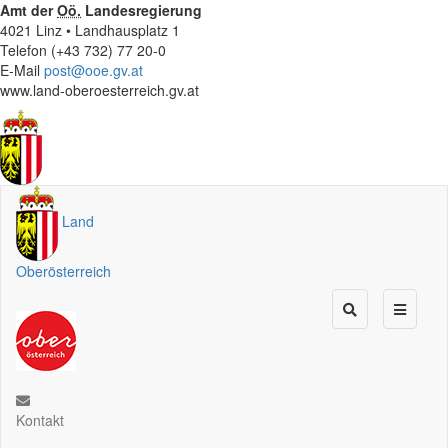
Amt der
Oö.
Landesregierung
4021 Linz • Landhausplatz 1
Telefon (+43 732) 77 20-0
E-Mail
post@ooe.gv.at
www.land-oberoesterreich.gv.at
Land
Oberösterreich
Kontakt