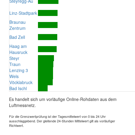
Steyregg-Au
Linz-Stadtpark
Braunau
Zentrum
Bad Zell
Haag am
Hausruck
Steyr
Traun
Lenzing 3
Wels
Vöcklabruck
Bad Ischl
Es handelt sich um vorläufige Online-Rohdaten aus dem
Luftmessnetz.
Für die Grenzwertprüfung ist der Tagesmittelwert von 0 bis 24 Uhr
ausschlaggebend. Der gleitende 24-Stunden Mittelwert gilt als vorläufiger
Richtwert.