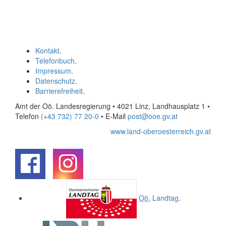
Kontakt
.
Telefonbuch
.
Impressum
.
Datenschutz
.
Barrierefreiheit
.
Amt der Oö. Landesregierung • 4021 Linz, Landhausplatz 1
•
Telefon
(+43 732) 77 20-0
• E-Mail
post@ooe.gv.at
www.land-oberoesterreich.gv.at
.
.
Oö.
Landtag
.