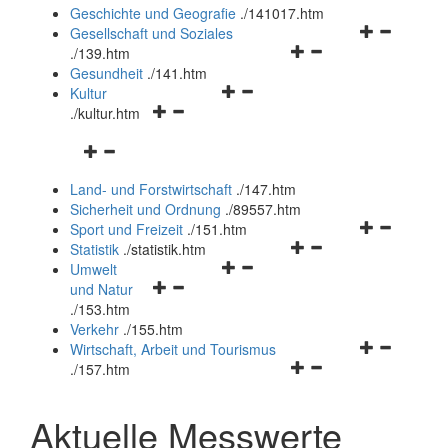
und
Geschichte und Geografie
.
/141017.htm
schließen
Navigationsm
Gesellschaft und Soziales
Navigationsmenü
öffnen
.
/139.htm
öffnen
und
Gesundheit
.
/141.htm
Navigationsmenü
und
schließen
Kultur
Navigationsmenü
öffnen
schließen
.
/kultur.htm
öffnen
und
Navigationsmenü
und
schließen
öffnen
schließen
Land- und Forstwirtschaft
.
/147.htm
und
Sicherheit und Ordnung
.
/89557.htm
schließen
Navigationsm
Sport und Freizeit
.
/151.htm
Navigationsmenü
öffnen
Statistik
.
/statistik.htm
Navigationsmenü
öffnen
und
Umwelt
Navigationsmenü
öffnen
und
schließen
und Natur
öffnen
und
schließen
.
/153.htm
und
schließen
Verkehr
.
/155.htm
schließen
Navigationsm
Wirtschaft, Arbeit und Tourismus
Navigationsmenü
öffnen
.
/157.htm
öffnen
und
und
schließen
Aktuelle Messwerte
schließen