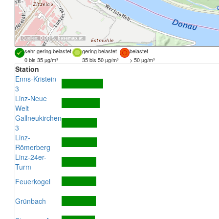
Quellen:
DORIS
,
basemap.at
sehr gering belastet
gering belastet
belastet
0 bis 35 µg/m³
35 bis 50 µg/m³
> 50 µg/m³
Station
Enns-Kristein
3
Linz-Neue
Welt
Gallneukirchen
3
Linz-
Römerberg
Linz-24er-
Turm
Feuerkogel
Grünbach