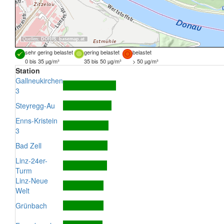
Quellen:
DORIS
,
basemap.at
sehr gering belastet
gering belastet
belastet
0 bis 35 µg/m³
35 bis 50 µg/m³
> 50 µg/m³
Station
Gallneukirchen
3
Steyregg-Au
Enns-Kristein
3
Bad Zell
Linz-24er-
Turm
Linz-Neue
Welt
Grünbach