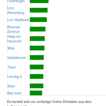
Feuerkogel
Linz-
Römerberg
Linz-Stadtpark
Braunau
Zentrum
Haag am
Hausruck
Wels
Vöcklabruck
Traun
Lenzing 3
Steyr
Bad Ischl
Es handelt sich um vorläufige Online-Rohdaten aus dem