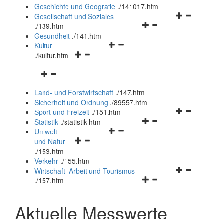
und
Geschichte und Geografie
.
/141017.htm
schließen
Navigationsm
Gesellschaft und Soziales
Navigationsmenü
öffnen
.
/139.htm
öffnen
und
Gesundheit
.
/141.htm
Navigationsmenü
und
schließen
Kultur
Navigationsmenü
öffnen
schließen
.
/kultur.htm
öffnen
und
Navigationsmenü
und
schließen
öffnen
schließen
Land- und Forstwirtschaft
.
/147.htm
und
Sicherheit und Ordnung
.
/89557.htm
schließen
Navigationsm
Sport und Freizeit
.
/151.htm
Navigationsmenü
öffnen
Statistik
.
/statistik.htm
Navigationsmenü
öffnen
und
Umwelt
Navigationsmenü
öffnen
und
schließen
und Natur
öffnen
und
schließen
.
/153.htm
und
schließen
Verkehr
.
/155.htm
schließen
Navigationsm
Wirtschaft, Arbeit und Tourismus
Navigationsmenü
öffnen
.
/157.htm
öffnen
und
und
schließen
Aktuelle Messwerte
schließen