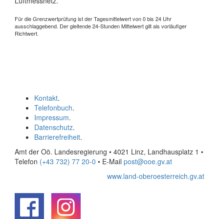
Luftmessnetz.
Für die Grenzwertprüfung ist der Tagesmittelwert von 0 bis 24 Uhr
ausschlaggebend. Der gleitende 24-Stunden Mittelwert gilt als vorläufiger
Richtwert.
Kontakt
.
Telefonbuch
.
Impressum
.
Datenschutz
.
Barrierefreiheit
.
Amt der Oö. Landesregierung • 4021 Linz, Landhausplatz 1
•
Telefon
(+43 732) 77 20-0
• E-Mail
post@ooe.gv.at
www.land-oberoesterreich.gv.at