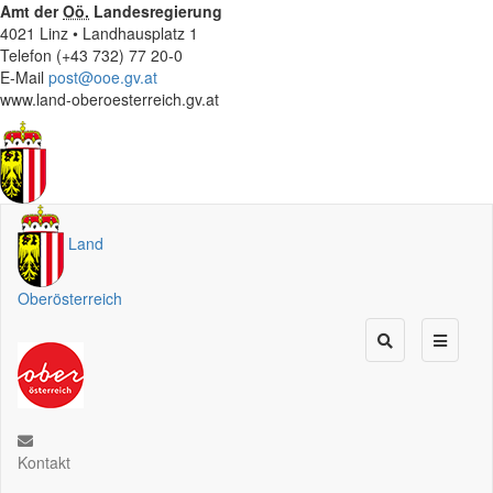
Amt der
Oö.
Landesregierung
4021 Linz • Landhausplatz 1
Telefon (+43 732) 77 20-0
E-Mail
post@ooe.gv.at
www.land-oberoesterreich.gv.at
Land
Oberösterreich
Kontakt