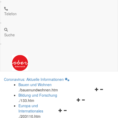
.
Telefon
.
Suche
.
Coronavirus: Aktuelle Informationen
Bauen und Wohnen
Navigationsm
.
/bauenundwohnen.htm
öffnen
Bildung und Forschung
Navigationsmenü
und
.
/133.htm
öffnen
schließen
Europa und
Navigationsmenü
und
Internationales
öffnen
schließen
.
/203110.htm