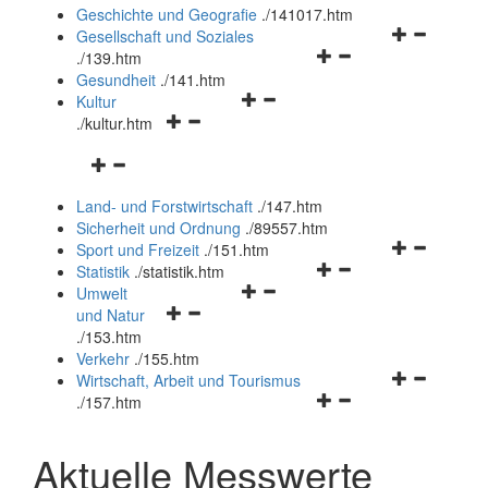
und
Geschichte und Geografie
.
/141017.htm
schließen
Navigationsm
Gesellschaft und Soziales
Navigationsmenü
öffnen
.
/139.htm
öffnen
und
Gesundheit
.
/141.htm
Navigationsmenü
und
schließen
Kultur
Navigationsmenü
öffnen
schließen
.
/kultur.htm
öffnen
und
Navigationsmenü
und
schließen
öffnen
schließen
Land- und Forstwirtschaft
.
/147.htm
und
Sicherheit und Ordnung
.
/89557.htm
schließen
Navigationsm
Sport und Freizeit
.
/151.htm
Navigationsmenü
öffnen
Statistik
.
/statistik.htm
Navigationsmenü
öffnen
und
Umwelt
Navigationsmenü
öffnen
und
schließen
und Natur
öffnen
und
schließen
.
/153.htm
und
schließen
Verkehr
.
/155.htm
schließen
Navigationsm
Wirtschaft, Arbeit und Tourismus
Navigationsmenü
öffnen
.
/157.htm
öffnen
und
und
schließen
Aktuelle Messwerte
schließen