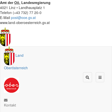
Amt der
Oö.
Landesregierung
4021 Linz • Landhausplatz 1
Telefon (+43 732) 77 20-0
E-Mail
post@ooe.gv.at
www.land-oberoesterreich.gv.at
Land
Oberösterreich
Kontakt