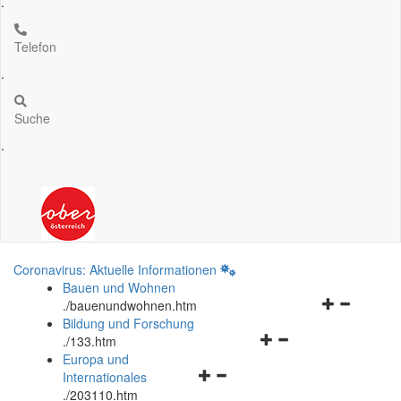
.
Telefon
.
Suche
.
Coronavirus: Aktuelle Informationen
Bauen und Wohnen
Navigationsm
.
/bauenundwohnen.htm
öffnen
Bildung und Forschung
Navigationsmenü
und
.
/133.htm
öffnen
schließen
Europa und
Navigationsmenü
und
Internationales
öffnen
schließen
.
/203110.htm