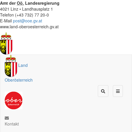
Amt der
Oö.
Landesregierung
4021 Linz • Landhausplatz 1
Telefon (+43 732) 77 20-0
E-Mail
post@ooe.gv.at
www.land-oberoesterreich.gv.at
Land
Oberösterreich
Kontakt