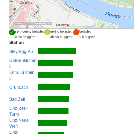
Quellen:
DORIS
,
basemap.at
sehr gering belastet
gering belastet
belastet
0 bis 35 µg/m³
35 bis 50 µg/m³
> 50 µg/m³
Station
Steyregg-Au
Gallneukirchen
3
Enns-Kristein
3
Grünbach
Bad Zell
Linz-24er-
Turm
Linz-Neue
Welt
Linz-