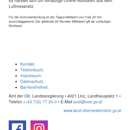
Es handelt sich um vorläufige Online-Rohdaten aus dem
Luftmessnetz.
Für die Grenzwertprüfung ist der Tagesmittelwert von 0 bis 24 Uhr
ausschlaggebend. Der gleitende 24-Stunden Mittelwert gilt als vorläufiger
Richtwert.
Kontakt
.
Telefonbuch
.
Impressum
.
Datenschutz
.
Barrierefreiheit
.
Amt der Oö. Landesregierung • 4021 Linz, Landhausplatz 1
•
Telefon
(+43 732) 77 20-0
• E-Mail
post@ooe.gv.at
www.land-oberoesterreich.gv.at