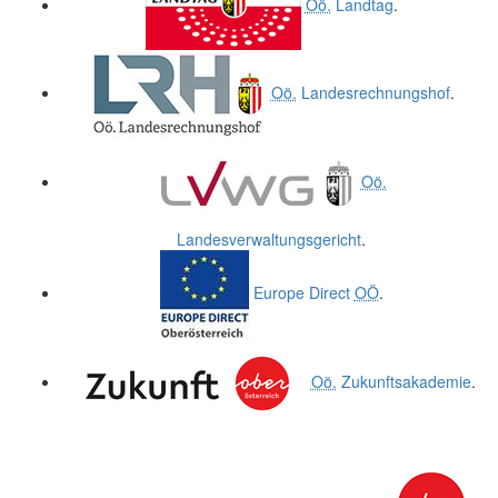
Oö.
Landtag
.
Oö.
Landesrechnungshof
.
Oö.
Landesverwaltungsgericht
.
Europe Direct
OÖ
.
Oö.
Zukunftsakademie
.