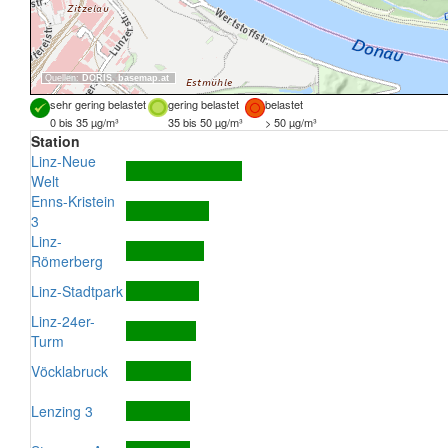
Quellen:
DORIS
,
basemap.at
sehr gering belastet
gering belastet
belastet
0 bis 35 µg/m³
35 bis 50 µg/m³
> 50 µg/m³
Station
Linz-Neue
Welt
Enns-Kristein
3
Linz-
Römerberg
Linz-Stadtpark
Linz-24er-
Turm
Vöcklabruck
Lenzing 3