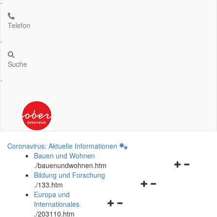
.
Telefon
.
Suche
.
Coronavirus: Aktuelle Informationen
Bauen und Wohnen
Navigationsm
.
/bauenundwohnen.htm
öffnen
Bildung und Forschung
Navigationsmenü
und
.
/133.htm
öffnen
schließen
Europa und
Navigationsmenü
und
Internationales
öffnen
schließen
.
/203110.htm