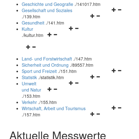
und
Geschichte und Geografie
.
/141017.htm
schließen
Navigationsm
Gesellschaft und Soziales
Navigationsmenü
öffnen
.
/139.htm
öffnen
und
Gesundheit
.
/141.htm
Navigationsmenü
und
schließen
Kultur
Navigationsmenü
öffnen
schließen
.
/kultur.htm
öffnen
und
Navigationsmenü
und
schließen
öffnen
schließen
Land- und Forstwirtschaft
.
/147.htm
und
Sicherheit und Ordnung
.
/89557.htm
schließen
Navigationsm
Sport und Freizeit
.
/151.htm
Navigationsmenü
öffnen
Statistik
.
/statistik.htm
Navigationsmenü
öffnen
und
Umwelt
Navigationsmenü
öffnen
und
schließen
und Natur
öffnen
und
schließen
.
/153.htm
und
schließen
Verkehr
.
/155.htm
schließen
Navigationsm
Wirtschaft, Arbeit und Tourismus
Navigationsmenü
öffnen
.
/157.htm
öffnen
und
und
schließen
Aktuelle Messwerte
schließen