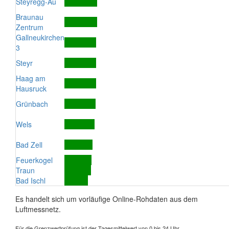
Steyregg-Au
Braunau
Zentrum
Gallneukirchen
3
Steyr
Haag am
Hausruck
Grünbach
Wels
Bad Zell
Feuerkogel
Traun
Bad Ischl
Es handelt sich um vorläufige Online-Rohdaten aus dem
Luftmessnetz.
Für die Grenzwertprüfung ist der Tagesmittelwert von 0 bis 24 Uhr