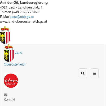
Amt der
Oö.
Landesregierung
4021 Linz • Landhausplatz 1
Telefon (+43 732) 77 20-0
E-Mail
post@ooe.gv.at
www.land-oberoesterreich.gv.at
Land
Oberösterreich
Kontakt