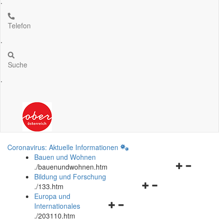
.
Telefon
.
Suche
.
Coronavirus: Aktuelle Informationen
Bauen und Wohnen
Navigationsm
.
/bauenundwohnen.htm
öffnen
Bildung und Forschung
Navigationsmenü
und
.
/133.htm
öffnen
schließen
Europa und
Navigationsmenü
und
Internationales
öffnen
schließen
.
/203110.htm