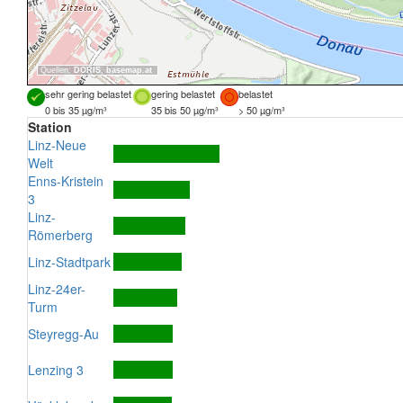
Quellen:
DORIS
,
basemap.at
sehr gering belastet
gering belastet
belastet
0 bis 35 µg/m³
35 bis 50 µg/m³
> 50 µg/m³
Station
Linz-Neue
Welt
Enns-Kristein
3
Linz-
Römerberg
Linz-Stadtpark
Linz-24er-
Turm
Steyregg-Au
Lenzing 3