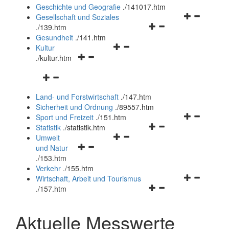
und
Geschichte und Geografie
.
/141017.htm
schließen
Navigationsm
Gesellschaft und Soziales
Navigationsmenü
öffnen
.
/139.htm
öffnen
und
Gesundheit
.
/141.htm
Navigationsmenü
und
schließen
Kultur
Navigationsmenü
öffnen
schließen
.
/kultur.htm
öffnen
und
Navigationsmenü
und
schließen
öffnen
schließen
Land- und Forstwirtschaft
.
/147.htm
und
Sicherheit und Ordnung
.
/89557.htm
schließen
Navigationsm
Sport und Freizeit
.
/151.htm
Navigationsmenü
öffnen
Statistik
.
/statistik.htm
Navigationsmenü
öffnen
und
Umwelt
Navigationsmenü
öffnen
und
schließen
und Natur
öffnen
und
schließen
.
/153.htm
und
schließen
Verkehr
.
/155.htm
schließen
Navigationsm
Wirtschaft, Arbeit und Tourismus
Navigationsmenü
öffnen
.
/157.htm
öffnen
und
und
schließen
Aktuelle Messwerte
schließen