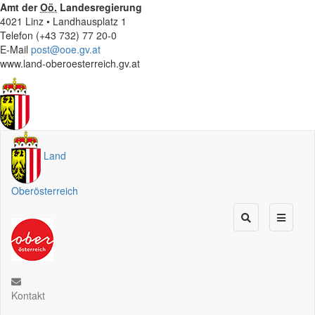
Amt der
Oö.
Landesregierung
4021 Linz • Landhausplatz 1
Telefon (+43 732) 77 20-0
E-Mail
post@ooe.gv.at
www.land-oberoesterreich.gv.at
Land
Oberösterreich
Kontakt