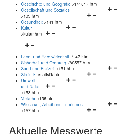
und
Geschichte und Geografie
.
/141017.htm
schließen
Navigationsm
Gesellschaft und Soziales
Navigationsmenü
öffnen
.
/139.htm
öffnen
und
Gesundheit
.
/141.htm
Navigationsmenü
und
schließen
Kultur
Navigationsmenü
öffnen
schließen
.
/kultur.htm
öffnen
und
Navigationsmenü
und
schließen
öffnen
schließen
Land- und Forstwirtschaft
.
/147.htm
und
Sicherheit und Ordnung
.
/89557.htm
schließen
Navigationsm
Sport und Freizeit
.
/151.htm
Navigationsmenü
öffnen
Statistik
.
/statistik.htm
Navigationsmenü
öffnen
und
Umwelt
Navigationsmenü
öffnen
und
schließen
und Natur
öffnen
und
schließen
.
/153.htm
und
schließen
Verkehr
.
/155.htm
schließen
Navigationsm
Wirtschaft, Arbeit und Tourismus
Navigationsmenü
öffnen
.
/157.htm
öffnen
und
und
schließen
Aktuelle Messwerte
schließen