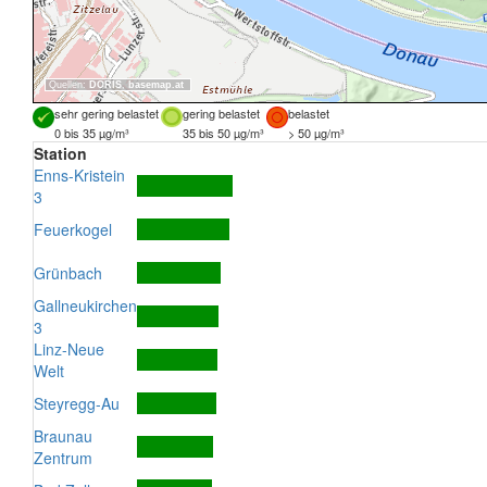
Quellen:
DORIS
,
basemap.at
sehr gering belastet
gering belastet
belastet
0 bis 35 µg/m³
35 bis 50 µg/m³
> 50 µg/m³
Station
Enns-Kristein
3
Feuerkogel
Grünbach
Gallneukirchen
3
Linz-Neue
Welt
Steyregg-Au
Braunau
Zentrum