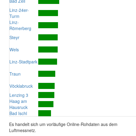
Bad Zell
Linz-24er-
Turm
Linz-
Römerberg
Steyr
Wels
Linz-Stadtpark
Traun
Vöcklabruck
Lenzing 3
Haag am
Hausruck
Bad Ischl
Es handelt sich um vorläufige Online-Rohdaten aus dem
Luftmessnetz.