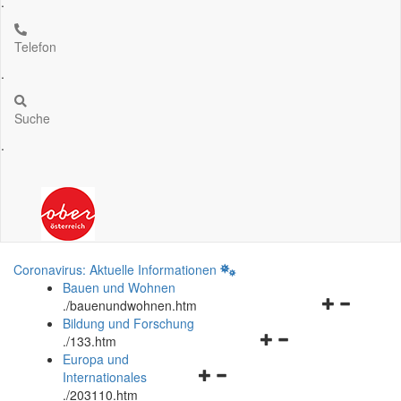
.
Telefon
.
Suche
.
Coronavirus: Aktuelle Informationen
Bauen und Wohnen
Navigationsm
.
/bauenundwohnen.htm
öffnen
Bildung und Forschung
Navigationsmenü
und
.
/133.htm
öffnen
schließen
Europa und
Navigationsmenü
und
Internationales
öffnen
schließen
.
/203110.htm