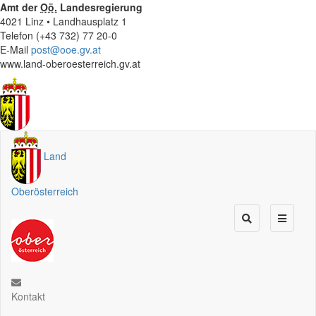
Amt der
Oö.
Landesregierung
4021 Linz • Landhausplatz 1
Telefon (+43 732) 77 20-0
E-Mail
post@ooe.gv.at
www.land-oberoesterreich.gv.at
Land
Oberösterreich
Kontakt