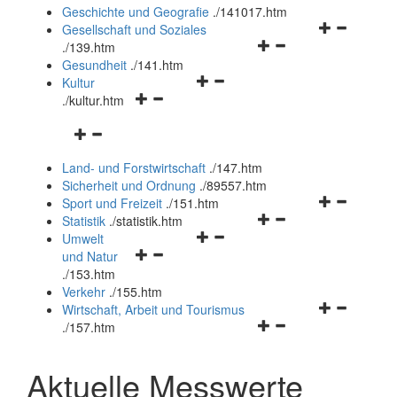
und
Geschichte und Geografie
.
/141017.htm
schließen
Navigationsm
Gesellschaft und Soziales
Navigationsmenü
öffnen
.
/139.htm
öffnen
und
Gesundheit
.
/141.htm
Navigationsmenü
und
schließen
Kultur
Navigationsmenü
öffnen
schließen
.
/kultur.htm
öffnen
und
Navigationsmenü
und
schließen
öffnen
schließen
Land- und Forstwirtschaft
.
/147.htm
und
Sicherheit und Ordnung
.
/89557.htm
schließen
Navigationsm
Sport und Freizeit
.
/151.htm
Navigationsmenü
öffnen
Statistik
.
/statistik.htm
Navigationsmenü
öffnen
und
Umwelt
Navigationsmenü
öffnen
und
schließen
und Natur
öffnen
und
schließen
.
/153.htm
und
schließen
Verkehr
.
/155.htm
schließen
Navigationsm
Wirtschaft, Arbeit und Tourismus
Navigationsmenü
öffnen
.
/157.htm
öffnen
und
und
schließen
Aktuelle Messwerte
schließen