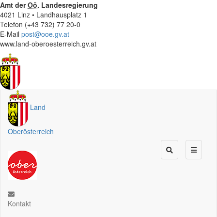
Amt der
Oö.
Landesregierung
4021 Linz • Landhausplatz 1
Telefon (+43 732) 77 20-0
E-Mail
post@ooe.gv.at
www.land-oberoesterreich.gv.at
Land
Oberösterreich
Kontakt