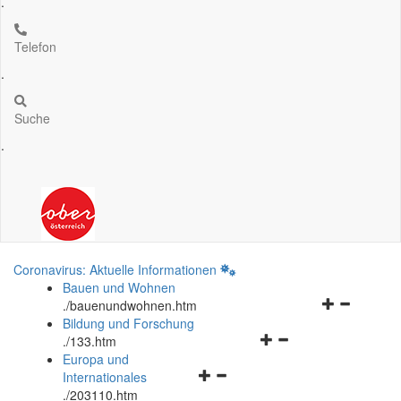
.
Telefon
.
Suche
.
Coronavirus: Aktuelle Informationen
Bauen und Wohnen
Navigationsm
.
/bauenundwohnen.htm
öffnen
Bildung und Forschung
Navigationsmenü
und
.
/133.htm
öffnen
schließen
Europa und
Navigationsmenü
und
Internationales
öffnen
schließen
.
/203110.htm