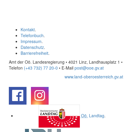
Kontakt
.
Telefonbuch
.
Impressum
.
Datenschutz
.
Barrierefreiheit
.
Amt der Oö. Landesregierung • 4021 Linz, Landhausplatz 1
•
Telefon
(+43 732) 77 20-0
• E-Mail
post@ooe.gv.at
www.land-oberoesterreich.gv.at
.
.
Oö.
Landtag
.