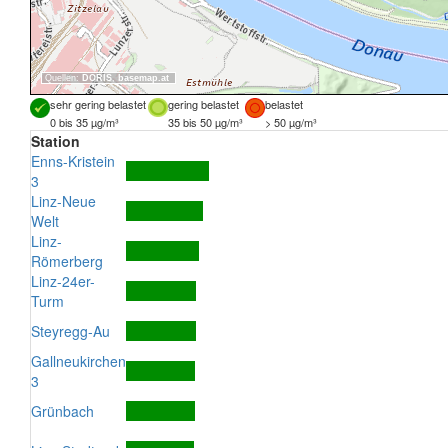
Quellen:
DORIS
,
basemap.at
sehr gering belastet
gering belastet
belastet
0 bis 35 µg/m³
35 bis 50 µg/m³
> 50 µg/m³
Station
Enns-Kristein
3
Linz-Neue
Welt
Linz-
Römerberg
Linz-24er-
Turm
Steyregg-Au
Gallneukirchen
3
Grünbach