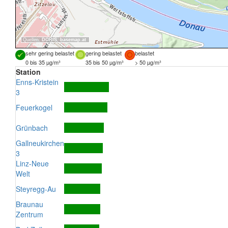
Quellen:
DORIS
,
basemap.at
sehr gering belastet
gering belastet
belastet
0 bis 35 µg/m³
35 bis 50 µg/m³
> 50 µg/m³
Station
Enns-Kristein
3
Feuerkogel
Grünbach
Gallneukirchen
3
Linz-Neue
Welt
Steyregg-Au
Braunau
Zentrum