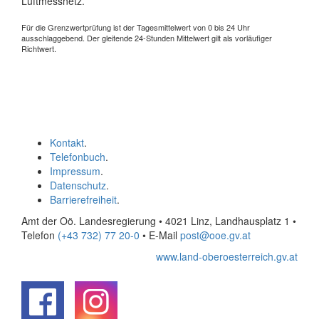
Luftmessnetz.
Für die Grenzwertprüfung ist der Tagesmittelwert von 0 bis 24 Uhr
ausschlaggebend. Der gleitende 24-Stunden Mittelwert gilt als vorläufiger
Richtwert.
Kontakt
.
Telefonbuch
.
Impressum
.
Datenschutz
.
Barrierefreiheit
.
Amt der Oö. Landesregierung • 4021 Linz, Landhausplatz 1
•
Telefon
(+43 732) 77 20-0
• E-Mail
post@ooe.gv.at
www.land-oberoesterreich.gv.at