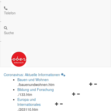
.
Telefon
.
Suche
.
Coronavirus: Aktuelle Informationen
Bauen und Wohnen
Navigationsm
.
/bauenundwohnen.htm
öffnen
Bildung und Forschung
Navigationsmenü
und
.
/133.htm
öffnen
schließen
Europa und
Navigationsmenü
und
Internationales
öffnen
schließen
.
/203110.htm