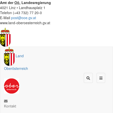
Amt der
Oö.
Landesregierung
4021 Linz • Landhausplatz 1
Telefon (+43 732) 77 20-0
E-Mail
post@ooe.gv.at
www.land-oberoesterreich.gv.at
Land
Oberösterreich
Kontakt