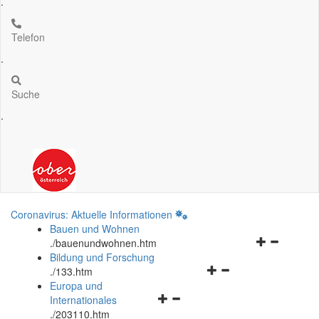
.
Telefon
.
Suche
.
Coronavirus: Aktuelle Informationen
Bauen und Wohnen
Navigationsm
.
/bauenundwohnen.htm
öffnen
Bildung und Forschung
Navigationsmenü
und
.
/133.htm
öffnen
schließen
Europa und
Navigationsmenü
und
Internationales
öffnen
schließen
.
/203110.htm