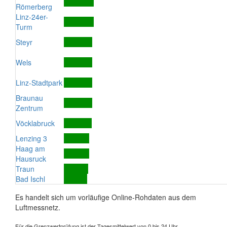
Römerberg
Linz-24er-
Turm
Steyr
Wels
Linz-Stadtpark
Braunau
Zentrum
Vöcklabruck
Lenzing 3
Haag am
Hausruck
Traun
Bad Ischl
Es handelt sich um vorläufige Online-Rohdaten aus dem
Luftmessnetz.
Für die Grenzwertprüfung ist der Tagesmittelwert von 0 bis 24 Uhr