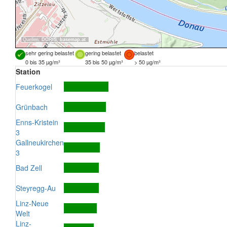
Quellen:
DORIS
,
basemap.at
sehr gering belastet
gering belastet
belastet
0 bis 35 µg/m³
35 bis 50 µg/m³
> 50 µg/m³
Station
Feuerkogel
Grünbach
Enns-Kristein
3
Gallneukirchen
3
Bad Zell
Steyregg-Au
Linz-Neue
Welt
Linz-