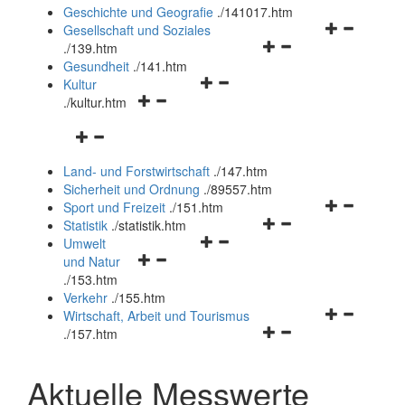
und
Geschichte und Geografie
.
/141017.htm
schließen
Navigationsm
Gesellschaft und Soziales
Navigationsmenü
öffnen
.
/139.htm
öffnen
und
Gesundheit
.
/141.htm
Navigationsmenü
und
schließen
Kultur
Navigationsmenü
öffnen
schließen
.
/kultur.htm
öffnen
und
Navigationsmenü
und
schließen
öffnen
schließen
Land- und Forstwirtschaft
.
/147.htm
und
Sicherheit und Ordnung
.
/89557.htm
schließen
Navigationsm
Sport und Freizeit
.
/151.htm
Navigationsmenü
öffnen
Statistik
.
/statistik.htm
Navigationsmenü
öffnen
und
Umwelt
Navigationsmenü
öffnen
und
schließen
und Natur
öffnen
und
schließen
.
/153.htm
und
schließen
Verkehr
.
/155.htm
schließen
Navigationsm
Wirtschaft, Arbeit und Tourismus
Navigationsmenü
öffnen
.
/157.htm
öffnen
und
und
schließen
Aktuelle Messwerte
schließen