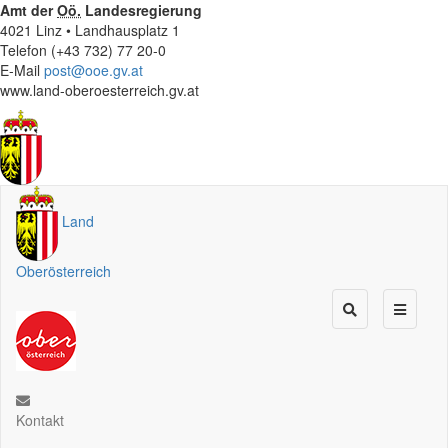
Amt der
Oö.
Landesregierung
4021 Linz • Landhausplatz 1
Telefon (+43 732) 77 20-0
E-Mail
post@ooe.gv.at
www.land-oberoesterreich.gv.at
Land
Oberösterreich
Kontakt