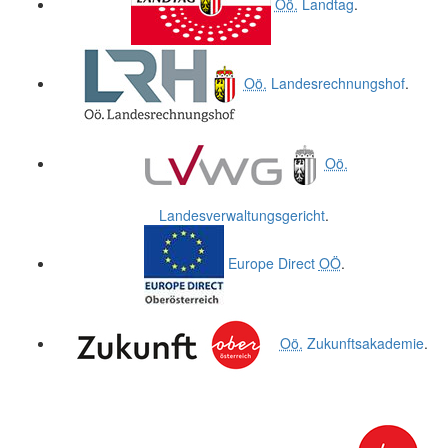
Oö.
Landtag
.
Oö.
Landesrechnungshof
.
Oö.
Landesverwaltungsgericht
.
Europe Direct
OÖ
.
Oö.
Zukunftsakademie
.