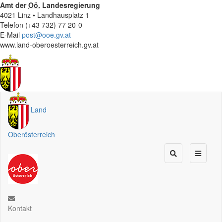
Amt der
Oö.
Landesregierung
4021 Linz • Landhausplatz 1
Telefon (+43 732) 77 20-0
E-Mail
post@ooe.gv.at
www.land-oberoesterreich.gv.at
Land
Oberösterreich
Kontakt