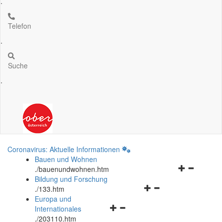
.
Telefon
.
Suche
.
Coronavirus: Aktuelle Informationen
Bauen und Wohnen
Navigationsm
.
/bauenundwohnen.htm
öffnen
Bildung und Forschung
Navigationsmenü
und
.
/133.htm
öffnen
schließen
Europa und
Navigationsmenü
und
Internationales
öffnen
schließen
.
/203110.htm