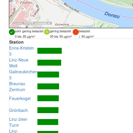
Quellen:
DORIS
,
basemap.at
sehr gering belastet
gering belastet
belastet
0 bis 35 µg/m³
35 bis 50 µg/m³
> 50 µg/m³
Station
Enns-Kristein
3
Linz-Neue
Welt
Gallneukirchen
3
Braunau
Zentrum
Feuerkogel
Grünbach
Linz-24er-
Turm
Linz-