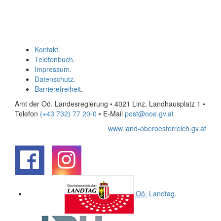
Kontakt
.
Telefonbuch
.
Impressum
.
Datenschutz
.
Barrierefreiheit
.
Amt der Oö. Landesregierung • 4021 Linz, Landhausplatz 1
•
Telefon
(+43 732) 77 20-0
• E-Mail
post@ooe.gv.at
www.land-oberoesterreich.gv.at
.
.
Oö.
Landtag
.