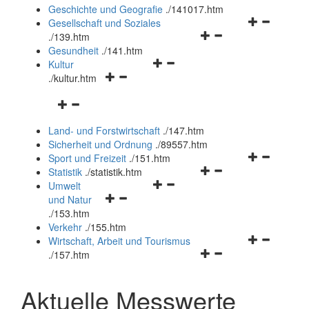
und
Geschichte und Geografie
.
/141017.htm
schließen
Navigationsm
Gesellschaft und Soziales
Navigationsmenü
öffnen
.
/139.htm
öffnen
und
Gesundheit
.
/141.htm
Navigationsmenü
und
schließen
Kultur
Navigationsmenü
öffnen
schließen
.
/kultur.htm
öffnen
und
Navigationsmenü
und
schließen
öffnen
schließen
Land- und Forstwirtschaft
.
/147.htm
und
Sicherheit und Ordnung
.
/89557.htm
schließen
Navigationsm
Sport und Freizeit
.
/151.htm
Navigationsmenü
öffnen
Statistik
.
/statistik.htm
Navigationsmenü
öffnen
und
Umwelt
Navigationsmenü
öffnen
und
schließen
und Natur
öffnen
und
schließen
.
/153.htm
und
schließen
Verkehr
.
/155.htm
schließen
Navigationsm
Wirtschaft, Arbeit und Tourismus
Navigationsmenü
öffnen
.
/157.htm
öffnen
und
und
schließen
Aktuelle Messwerte
schließen