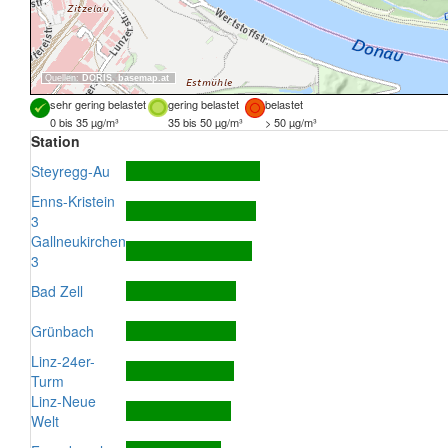
Quellen:
DORIS
,
basemap.at
sehr gering belastet
gering belastet
belastet
0 bis 35 µg/m³
35 bis 50 µg/m³
> 50 µg/m³
Station
Steyregg-Au
Enns-Kristein
3
Gallneukirchen
3
Bad Zell
Grünbach
Linz-24er-
Turm
Linz-Neue
Welt