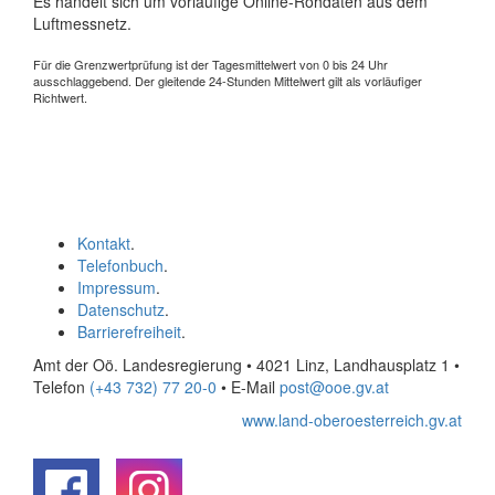
Es handelt sich um vorläufige Online-Rohdaten aus dem
Luftmessnetz.
Für die Grenzwertprüfung ist der Tagesmittelwert von 0 bis 24 Uhr
ausschlaggebend. Der gleitende 24-Stunden Mittelwert gilt als vorläufiger
Richtwert.
Kontakt
.
Telefonbuch
.
Impressum
.
Datenschutz
.
Barrierefreiheit
.
Amt der Oö. Landesregierung • 4021 Linz, Landhausplatz 1
•
Telefon
(+43 732) 77 20-0
• E-Mail
post@ooe.gv.at
www.land-oberoesterreich.gv.at