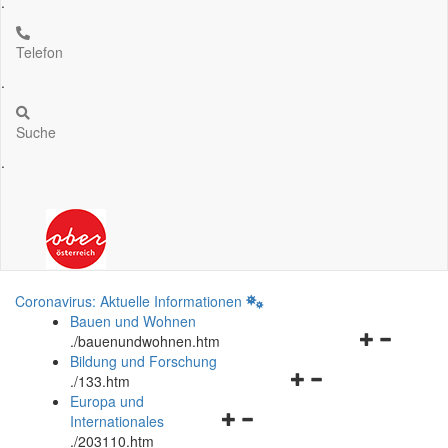
.
Telefon
.
Suche
.
Coronavirus: Aktuelle Informationen
Bauen und Wohnen
Navigationsm
.
/bauenundwohnen.htm
öffnen
Bildung und Forschung
Navigationsmenü
und
.
/133.htm
öffnen
schließen
Europa und
Navigationsmenü
und
Internationales
öffnen
schließen
.
/203110.htm