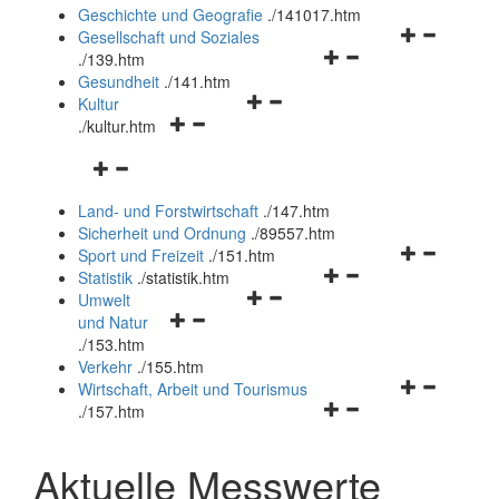
und
Geschichte und Geografie
.
/141017.htm
schließen
Navigationsm
Gesellschaft und Soziales
Navigationsmenü
öffnen
.
/139.htm
öffnen
und
Gesundheit
.
/141.htm
Navigationsmenü
und
schließen
Kultur
Navigationsmenü
öffnen
schließen
.
/kultur.htm
öffnen
und
Navigationsmenü
und
schließen
öffnen
schließen
Land- und Forstwirtschaft
.
/147.htm
und
Sicherheit und Ordnung
.
/89557.htm
schließen
Navigationsm
Sport und Freizeit
.
/151.htm
Navigationsmenü
öffnen
Statistik
.
/statistik.htm
Navigationsmenü
öffnen
und
Umwelt
Navigationsmenü
öffnen
und
schließen
und Natur
öffnen
und
schließen
.
/153.htm
und
schließen
Verkehr
.
/155.htm
schließen
Navigationsm
Wirtschaft, Arbeit und Tourismus
Navigationsmenü
öffnen
.
/157.htm
öffnen
und
und
schließen
Aktuelle Messwerte
schließen