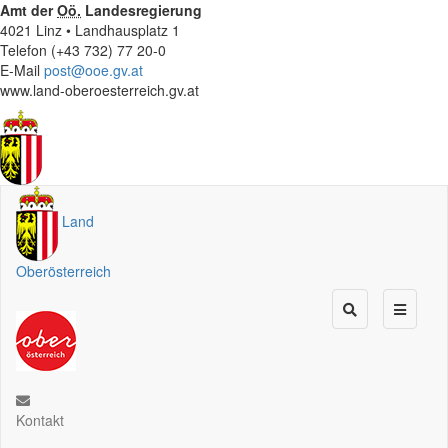
Amt der
Oö.
Landesregierung
4021 Linz • Landhausplatz 1
Telefon (+43 732) 77 20-0
E-Mail
post@ooe.gv.at
www.land-oberoesterreich.gv.at
Land
Oberösterreich
Kontakt