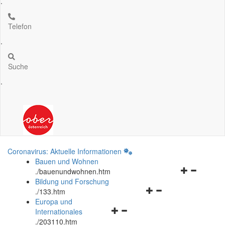
.
Telefon
.
Suche
.
Coronavirus: Aktuelle Informationen
Bauen und Wohnen
Navigationsm
.
/bauenundwohnen.htm
öffnen
Bildung und Forschung
Navigationsmenü
und
.
/133.htm
öffnen
schließen
Europa und
Navigationsmenü
und
Internationales
öffnen
schließen
.
/203110.htm