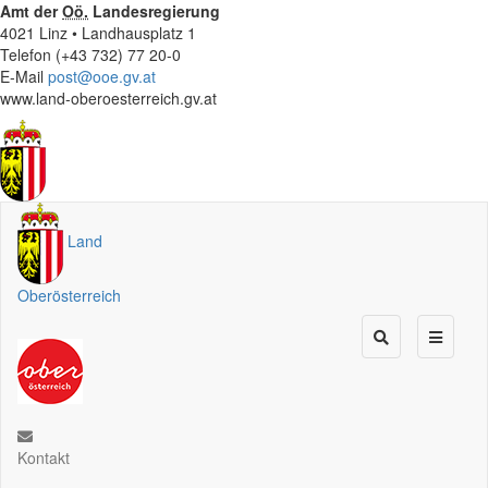
Amt der
Oö.
Landesregierung
4021 Linz • Landhausplatz 1
Telefon (+43 732) 77 20-0
E-Mail
post@ooe.gv.at
www.land-oberoesterreich.gv.at
Land
Oberösterreich
Kontakt