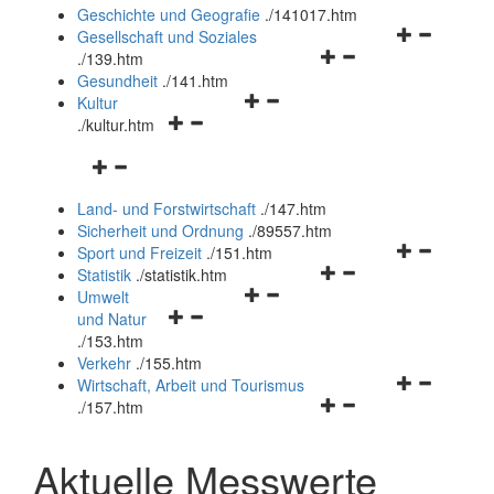
und
Geschichte und Geografie
.
/141017.htm
schließen
Navigationsm
Gesellschaft und Soziales
Navigationsmenü
öffnen
.
/139.htm
öffnen
und
Gesundheit
.
/141.htm
Navigationsmenü
und
schließen
Kultur
Navigationsmenü
öffnen
schließen
.
/kultur.htm
öffnen
und
Navigationsmenü
und
schließen
öffnen
schließen
Land- und Forstwirtschaft
.
/147.htm
und
Sicherheit und Ordnung
.
/89557.htm
schließen
Navigationsm
Sport und Freizeit
.
/151.htm
Navigationsmenü
öffnen
Statistik
.
/statistik.htm
Navigationsmenü
öffnen
und
Umwelt
Navigationsmenü
öffnen
und
schließen
und Natur
öffnen
und
schließen
.
/153.htm
und
schließen
Verkehr
.
/155.htm
schließen
Navigationsm
Wirtschaft, Arbeit und Tourismus
Navigationsmenü
öffnen
.
/157.htm
öffnen
und
und
schließen
Aktuelle Messwerte
schließen