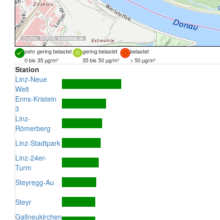
Quellen:
DORIS
,
basemap.at
sehr gering belastet
gering belastet
belastet
0 bis 35 µg/m³
35 bis 50 µg/m³
> 50 µg/m³
Station
Linz-Neue
Welt
Enns-Kristein
3
Linz-
Römerberg
Linz-Stadtpark
Linz-24er-
Turm
Steyregg-Au
Steyr
Gallneukirchen