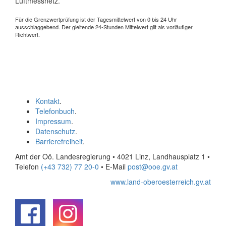
Luftmessnetz.
Für die Grenzwertprüfung ist der Tagesmittelwert von 0 bis 24 Uhr
ausschlaggebend. Der gleitende 24-Stunden Mittelwert gilt als vorläufiger
Richtwert.
Kontakt
.
Telefonbuch
.
Impressum
.
Datenschutz
.
Barrierefreiheit
.
Amt der Oö. Landesregierung • 4021 Linz, Landhausplatz 1
•
Telefon
(+43 732) 77 20-0
• E-Mail
post@ooe.gv.at
www.land-oberoesterreich.gv.at