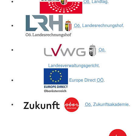
Oö.
Landtag
.
Oö.
Landesrechnungshof
.
Oö.
Landesverwaltungsgericht
.
Europe Direct
OÖ
.
Oö.
Zukunftsakademie
.