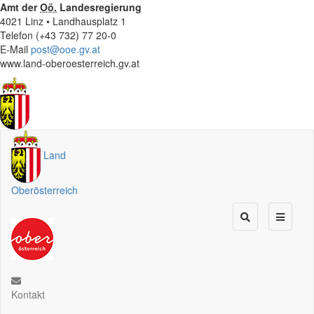
Amt der
Oö.
Landesregierung
4021 Linz • Landhausplatz 1
Telefon (+43 732) 77 20-0
E-Mail
post@ooe.gv.at
www.land-oberoesterreich.gv.at
Land
Oberösterreich
Kontakt