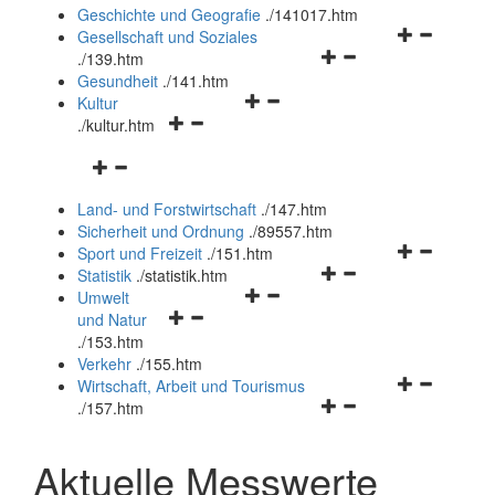
und
Geschichte und Geografie
.
/141017.htm
schließen
Navigationsm
Gesellschaft und Soziales
Navigationsmenü
öffnen
.
/139.htm
öffnen
und
Gesundheit
.
/141.htm
Navigationsmenü
und
schließen
Kultur
Navigationsmenü
öffnen
schließen
.
/kultur.htm
öffnen
und
Navigationsmenü
und
schließen
öffnen
schließen
Land- und Forstwirtschaft
.
/147.htm
und
Sicherheit und Ordnung
.
/89557.htm
schließen
Navigationsm
Sport und Freizeit
.
/151.htm
Navigationsmenü
öffnen
Statistik
.
/statistik.htm
Navigationsmenü
öffnen
und
Umwelt
Navigationsmenü
öffnen
und
schließen
und Natur
öffnen
und
schließen
.
/153.htm
und
schließen
Verkehr
.
/155.htm
schließen
Navigationsm
Wirtschaft, Arbeit und Tourismus
Navigationsmenü
öffnen
.
/157.htm
öffnen
und
und
schließen
Aktuelle Messwerte
schließen