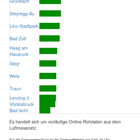
Grünbach
Steyregg-Au
Linz-Stadtpark
Bad Zell
Haag am
Hausruck
Steyr
Wels
Traun
Lenzing 3
Vöcklabruck
Bad Ischl
Es handelt sich um vorläufige Online-Rohdaten aus dem
Luftmessnetz.
Für die Grenzwertprüfung ist der Tagesmittelwert von 0 bis 24 Uhr