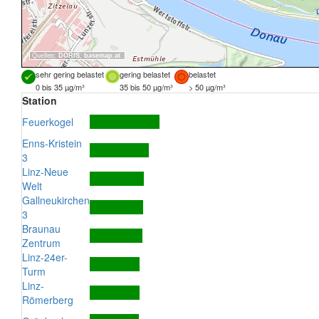
Quellen:
DORIS
,
basemap.at
sehr gering belastet
gering belastet
belastet
0 bis 35 µg/m³
35 bis 50 µg/m³
> 50 µg/m³
Station
Feuerkogel
Enns-Kristein
3
Linz-Neue
Welt
Gallneukirchen
3
Braunau
Zentrum
Linz-24er-
Turm
Linz-
Römerberg