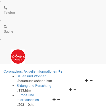
.
Telefon
.
Suche
.
Coronavirus: Aktuelle Informationen
Bauen und Wohnen
Navigationsm
.
/bauenundwohnen.htm
öffnen
Bildung und Forschung
Navigationsmenü
und
.
/133.htm
öffnen
schließen
Europa und
Navigationsmenü
und
Internationales
öffnen
schließen
.
/203110.htm