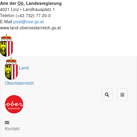
Amt der
Oö.
Landesregierung
4021 Linz • Landhausplatz 1
Telefon (+43 732) 77 20-0
E-Mail
post@ooe.gv.at
www.land-oberoesterreich.gv.at
Land
Oberösterreich
Kontakt