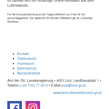
Es handelt sich um vorläufige Online-Rohdaten aus dem
Luftmessnetz.
Für die Grenzwertprüfung ist der Tagesmittelwert von 0 bis 24 Uhr
ausschlaggebend. Der gleitende 24-Stunden Mittelwert gilt als vorläufiger
Richtwert.
Kontakt
.
Telefonbuch
.
Impressum
.
Datenschutz
.
Barrierefreiheit
.
Amt der Oö. Landesregierung • 4021 Linz, Landhausplatz 1
•
Telefon
(+43 732) 77 20-0
• E-Mail
post@ooe.gv.at
www.land-oberoesterreich.gv.at