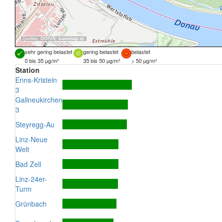
Quellen:
DORIS
,
basemap.at
sehr gering belastet
gering belastet
belastet
0 bis 35 µg/m³
35 bis 50 µg/m³
> 50 µg/m³
Station
Enns-Kristein
3
Gallneukirchen
3
Steyregg-Au
Linz-Neue
Welt
Bad Zell
Linz-24er-
Turm
Grünbach