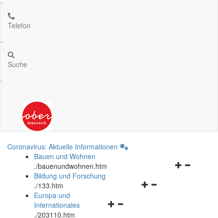
.
Telefon
.
Suche
.
Coronavirus: Aktuelle Informationen
Bauen und Wohnen
Navigationsm
.
/bauenundwohnen.htm
öffnen
Bildung und Forschung
Navigationsmenü
und
.
/133.htm
öffnen
schließen
Europa und
Navigationsmenü
und
Internationales
öffnen
schließen
.
/203110.htm