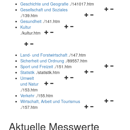
und
Geschichte und Geografie
.
/141017.htm
schließen
Navigationsm
Gesellschaft und Soziales
Navigationsmenü
öffnen
.
/139.htm
öffnen
und
Gesundheit
.
/141.htm
Navigationsmenü
und
schließen
Kultur
Navigationsmenü
öffnen
schließen
.
/kultur.htm
öffnen
und
Navigationsmenü
und
schließen
öffnen
schließen
Land- und Forstwirtschaft
.
/147.htm
und
Sicherheit und Ordnung
.
/89557.htm
schließen
Navigationsm
Sport und Freizeit
.
/151.htm
Navigationsmenü
öffnen
Statistik
.
/statistik.htm
Navigationsmenü
öffnen
und
Umwelt
Navigationsmenü
öffnen
und
schließen
und Natur
öffnen
und
schließen
.
/153.htm
und
schließen
Verkehr
.
/155.htm
schließen
Navigationsm
Wirtschaft, Arbeit und Tourismus
Navigationsmenü
öffnen
.
/157.htm
öffnen
und
und
schließen
Aktuelle Messwerte
schließen