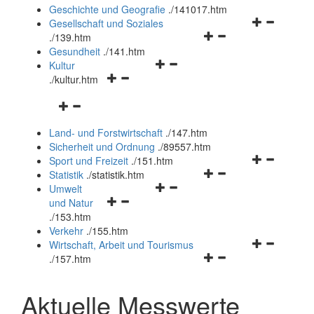
und
Geschichte und Geografie
.
/141017.htm
schließen
Navigationsm
Gesellschaft und Soziales
Navigationsmenü
öffnen
.
/139.htm
öffnen
und
Gesundheit
.
/141.htm
Navigationsmenü
und
schließen
Kultur
Navigationsmenü
öffnen
schließen
.
/kultur.htm
öffnen
und
Navigationsmenü
und
schließen
öffnen
schließen
Land- und Forstwirtschaft
.
/147.htm
und
Sicherheit und Ordnung
.
/89557.htm
schließen
Navigationsm
Sport und Freizeit
.
/151.htm
Navigationsmenü
öffnen
Statistik
.
/statistik.htm
Navigationsmenü
öffnen
und
Umwelt
Navigationsmenü
öffnen
und
schließen
und Natur
öffnen
und
schließen
.
/153.htm
und
schließen
Verkehr
.
/155.htm
schließen
Navigationsm
Wirtschaft, Arbeit und Tourismus
Navigationsmenü
öffnen
.
/157.htm
öffnen
und
und
schließen
Aktuelle Messwerte
schließen