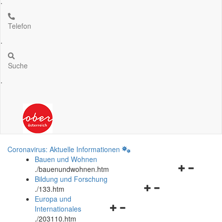
.
Telefon
.
Suche
.
Coronavirus: Aktuelle Informationen
Bauen und Wohnen
Navigationsm
.
/bauenundwohnen.htm
öffnen
Bildung und Forschung
Navigationsmenü
und
.
/133.htm
öffnen
schließen
Europa und
Navigationsmenü
und
Internationales
öffnen
schließen
.
/203110.htm