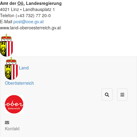
Amt der
Oö.
Landesregierung
4021 Linz • Landhausplatz 1
Telefon (+43 732) 77 20-0
E-Mail
post@ooe.gv.at
www.land-oberoesterreich.gv.at
Land
Oberösterreich
Kontakt