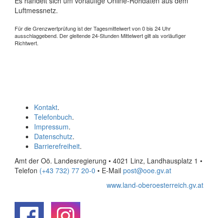
Es handelt sich um vorläufige Online-Rohdaten aus dem
Luftmessnetz.
Für die Grenzwertprüfung ist der Tagesmittelwert von 0 bis 24 Uhr
ausschlaggebend. Der gleitende 24-Stunden Mittelwert gilt als vorläufiger
Richtwert.
Kontakt
.
Telefonbuch
.
Impressum
.
Datenschutz
.
Barrierefreiheit
.
Amt der Oö. Landesregierung • 4021 Linz, Landhausplatz 1
•
Telefon
(+43 732) 77 20-0
• E-Mail
post@ooe.gv.at
www.land-oberoesterreich.gv.at