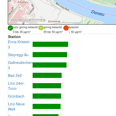
Quellen:
DORIS
,
basemap.at
sehr gering belastet
gering belastet
belastet
0 bis 35 µg/m³
35 bis 50 µg/m³
> 50 µg/m³
Station
Enns-Kristein
3
Steyregg-Au
Gallneukirchen
3
Bad Zell
Linz-24er-
Turm
Grünbach
Linz-Neue
Welt