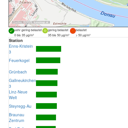
Quellen:
DORIS
,
basemap.at
sehr gering belastet
gering belastet
belastet
0 bis 35 µg/m³
35 bis 50 µg/m³
> 50 µg/m³
Station
Enns-Kristein
3
Feuerkogel
Grünbach
Gallneukirchen
3
Linz-Neue
Welt
Steyregg-Au
Braunau
Zentrum