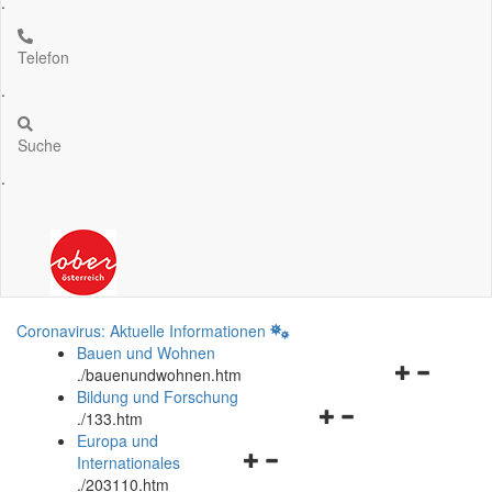
.
Telefon
.
Suche
.
Coronavirus: Aktuelle Informationen
Bauen und Wohnen
Navigationsm
.
/bauenundwohnen.htm
öffnen
Bildung und Forschung
Navigationsmenü
und
.
/133.htm
öffnen
schließen
Europa und
Navigationsmenü
und
Internationales
öffnen
schließen
.
/203110.htm