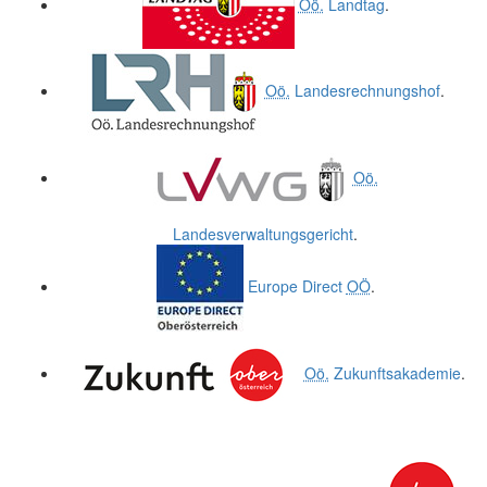
Oö.
Landtag
.
Oö.
Landesrechnungshof
.
Oö.
Landesverwaltungsgericht
.
Europe Direct
OÖ
.
Oö.
Zukunftsakademie
.