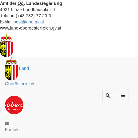
Amt der
Oö.
Landesregierung
4021 Linz • Landhausplatz 1
Telefon (+43 732) 77 20-0
E-Mail
post@ooe.gv.at
www.land-oberoesterreich.gv.at
Land
Oberösterreich
Kontakt