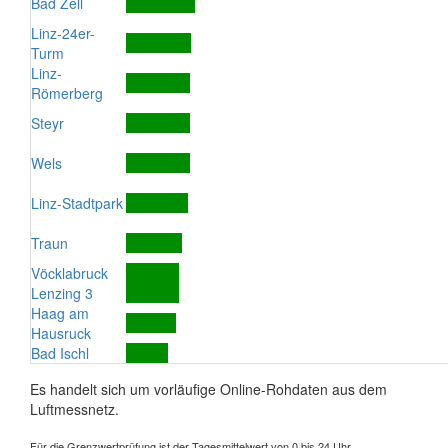
Bad Zell
Linz-24er-
Turm
Linz-
Römerberg
Steyr
Wels
Linz-Stadtpark
Traun
Vöcklabruck
Lenzing 3
Haag am
Hausruck
Bad Ischl
Es handelt sich um vorläufige Online-Rohdaten aus dem
Luftmessnetz.
Für die Grenzwertprüfung ist der Tagesmittelwert von 0 bis 24 Uhr