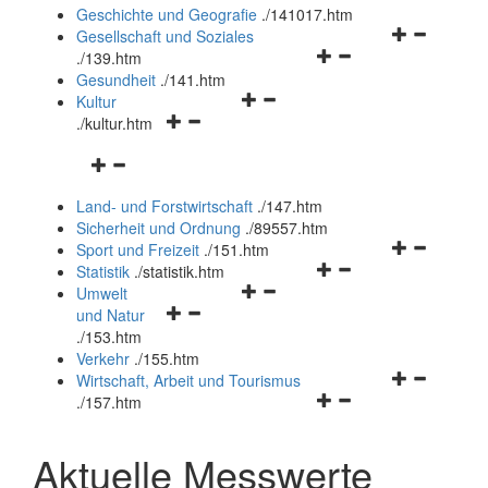
und
Geschichte und Geografie
.
/141017.htm
schließen
Navigationsm
Gesellschaft und Soziales
Navigationsmenü
öffnen
.
/139.htm
öffnen
und
Gesundheit
.
/141.htm
Navigationsmenü
und
schließen
Kultur
Navigationsmenü
öffnen
schließen
.
/kultur.htm
öffnen
und
Navigationsmenü
und
schließen
öffnen
schließen
Land- und Forstwirtschaft
.
/147.htm
und
Sicherheit und Ordnung
.
/89557.htm
schließen
Navigationsm
Sport und Freizeit
.
/151.htm
Navigationsmenü
öffnen
Statistik
.
/statistik.htm
Navigationsmenü
öffnen
und
Umwelt
Navigationsmenü
öffnen
und
schließen
und Natur
öffnen
und
schließen
.
/153.htm
und
schließen
Verkehr
.
/155.htm
schließen
Navigationsm
Wirtschaft, Arbeit und Tourismus
Navigationsmenü
öffnen
.
/157.htm
öffnen
und
und
schließen
Aktuelle Messwerte
schließen