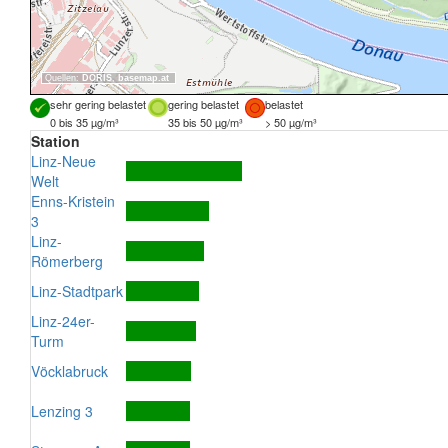
Quellen:
DORIS
,
basemap.at
sehr gering belastet
gering belastet
belastet
0 bis 35 µg/m³
35 bis 50 µg/m³
> 50 µg/m³
Station
Linz-Neue
Welt
Enns-Kristein
3
Linz-
Römerberg
Linz-Stadtpark
Linz-24er-
Turm
Vöcklabruck
Lenzing 3