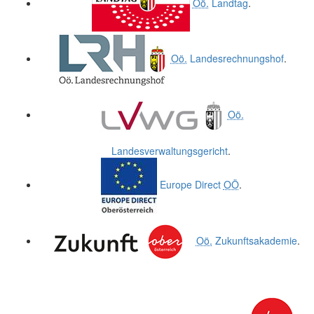
Oö.
Landtag
.
Oö.
Landesrechnungshof
.
Oö.
Landesverwaltungsgericht
.
Europe Direct
OÖ
.
Oö.
Zukunftsakademie
.