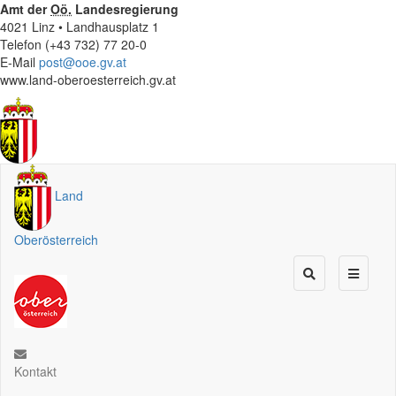
Amt der
Oö.
Landesregierung
4021 Linz • Landhausplatz 1
Telefon (+43 732) 77 20-0
E-Mail
post@ooe.gv.at
www.land-oberoesterreich.gv.at
Land
Oberösterreich
Kontakt