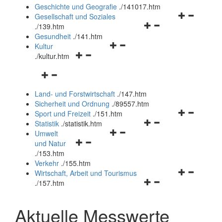
und
Geschichte und Geografie
.
/141017.htm
schließen
Navigationsm
Gesellschaft und Soziales
Navigationsmenü
öffnen
.
/139.htm
öffnen
und
Gesundheit
.
/141.htm
Navigationsmenü
und
schließen
Kultur
Navigationsmenü
öffnen
schließen
.
/kultur.htm
öffnen
und
Navigationsmenü
und
schließen
öffnen
schließen
Land- und Forstwirtschaft
.
/147.htm
und
Sicherheit und Ordnung
.
/89557.htm
schließen
Navigationsm
Sport und Freizeit
.
/151.htm
Navigationsmenü
öffnen
Statistik
.
/statistik.htm
Navigationsmenü
öffnen
und
Umwelt
Navigationsmenü
öffnen
und
schließen
und Natur
öffnen
und
schließen
.
/153.htm
und
schließen
Verkehr
.
/155.htm
schließen
Navigationsm
Wirtschaft, Arbeit und Tourismus
Navigationsmenü
öffnen
.
/157.htm
öffnen
und
und
schließen
Aktuelle Messwerte
schließen