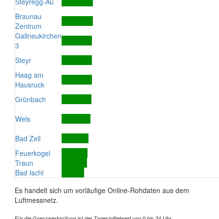
Steyregg-Au
Braunau
Zentrum
Gallneukirchen
3
Steyr
Haag am
Hausruck
Grünbach
Wels
Bad Zell
Feuerkogel
Traun
Bad Ischl
Es handelt sich um vorläufige Online-Rohdaten aus dem
Luftmessnetz.
Für die Grenzwertprüfung ist der Tagesmittelwert von 0 bis 24 Uhr