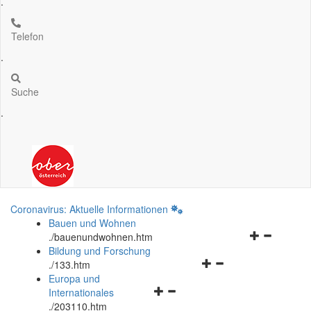
.
Telefon
.
Suche
.
Coronavirus: Aktuelle Informationen
Bauen und Wohnen
Navigationsm
.
/bauenundwohnen.htm
öffnen
Bildung und Forschung
Navigationsmenü
und
.
/133.htm
öffnen
schließen
Europa und
Navigationsmenü
und
Internationales
öffnen
schließen
.
/203110.htm