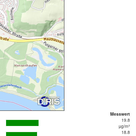
Messwert
19.8
µg/m³
18.8