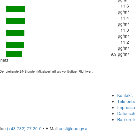
11.6
µg/m³
11.4
µg/m³
11.3
µg/m³
11.2
µg/m³
9.9 µg/m³
netz.
 gleitende 24-Stunden Mittelwert gilt als vorläufiger Richtwert.
Kontakt
.
Telefonb
Impress
Datensch
Barrierefr
efon
(+43 732) 77 20-0
• E-Mail
post@ooe.gv.at