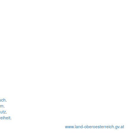
uch
.
um
.
utz
.
eiheit
.
www.land-oberoesterreich.gv.at