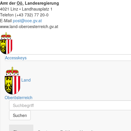
Amt der
Oö.
Landesregierung
4021 Linz • Landhausplatz 1
Telefon (+43 732) 77 20-0
E-Mail
post@ooe.gv.at
www.land-oberoesterreich.gv.at
Accesskeys
Land
Oberösterreich
Schnellsuche
Schnellsuche
Suchen