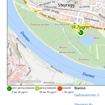
Quellen:
DORIS
,
basemap.at
Station
sehr gering belastet
gering belastet
belastet
0 bis 35 µg/m³
35 bis 50 µg/m³
> 50 µg/m³
Gallneukirchen 3
Steyregg-Au