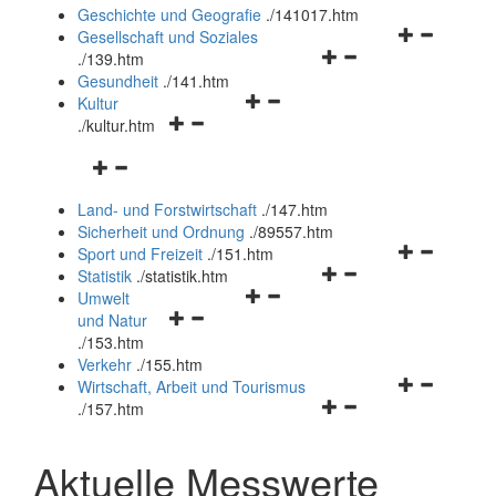
und
Geschichte und Geografie
.
/141017.htm
schließen
Navigationsm
Gesellschaft und Soziales
Navigationsmenü
öffnen
.
/139.htm
öffnen
und
Gesundheit
.
/141.htm
Navigationsmenü
und
schließen
Kultur
Navigationsmenü
öffnen
schließen
.
/kultur.htm
öffnen
und
Navigationsmenü
und
schließen
öffnen
schließen
Land- und Forstwirtschaft
.
/147.htm
und
Sicherheit und Ordnung
.
/89557.htm
schließen
Navigationsm
Sport und Freizeit
.
/151.htm
Navigationsmenü
öffnen
Statistik
.
/statistik.htm
Navigationsmenü
öffnen
und
Umwelt
Navigationsmenü
öffnen
und
schließen
und Natur
öffnen
und
schließen
.
/153.htm
und
schließen
Verkehr
.
/155.htm
schließen
Navigationsm
Wirtschaft, Arbeit und Tourismus
Navigationsmenü
öffnen
.
/157.htm
öffnen
und
und
schließen
Aktuelle Messwerte
schließen