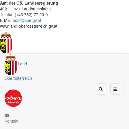
Amt der
Oö.
Landesregierung
4021 Linz • Landhausplatz 1
Telefon (+43 732) 77 20-0
E-Mail
post@ooe.gv.at
www.land-oberoesterreich.gv.at
Land
Oberösterreich
Kontakt