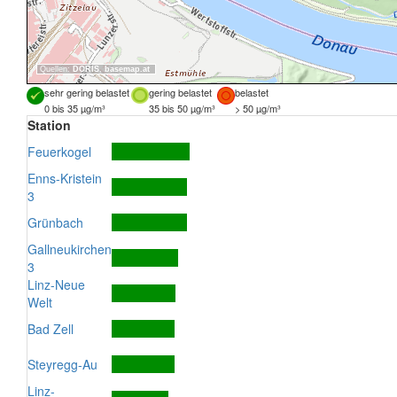
Quellen:
DORIS
,
basemap.at
sehr gering belastet
gering belastet
belastet
0 bis 35 µg/m³
35 bis 50 µg/m³
> 50 µg/m³
Station
Feuerkogel
Enns-Kristein
3
Grünbach
Gallneukirchen
3
Linz-Neue
Welt
Bad Zell
Steyregg-Au
Linz-