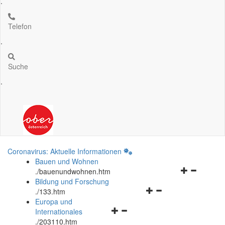
.
Telefon
.
Suche
.
Coronavirus: Aktuelle Informationen
Bauen und Wohnen
Navigationsm
.
/bauenundwohnen.htm
öffnen
Bildung und Forschung
Navigationsmenü
und
.
/133.htm
öffnen
schließen
Europa und
Navigationsmenü
und
Internationales
öffnen
schließen
.
/203110.htm