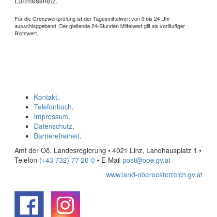
Luftmessnetz.
Für die Grenzwertprüfung ist der Tagesmittelwert von 0 bis 24 Uhr
ausschlaggebend. Der gleitende 24-Stunden Mittelwert gilt als vorläufiger
Richtwert.
Kontakt
.
Telefonbuch
.
Impressum
.
Datenschutz
.
Barrierefreiheit
.
Amt der Oö. Landesregierung • 4021 Linz, Landhausplatz 1
•
Telefon
(+43 732) 77 20-0
• E-Mail
post@ooe.gv.at
www.land-oberoesterreich.gv.at