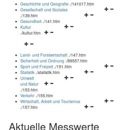
und
Geschichte und Geografie
.
/141017.htm
schließen
Navigationsm
Gesellschaft und Soziales
Navigationsmenü
öffnen
.
/139.htm
öffnen
und
Gesundheit
.
/141.htm
Navigationsmenü
und
schließen
Kultur
Navigationsmenü
öffnen
schließen
.
/kultur.htm
öffnen
und
Navigationsmenü
und
schließen
öffnen
schließen
Land- und Forstwirtschaft
.
/147.htm
und
Sicherheit und Ordnung
.
/89557.htm
schließen
Navigationsm
Sport und Freizeit
.
/151.htm
Navigationsmenü
öffnen
Statistik
.
/statistik.htm
Navigationsmenü
öffnen
und
Umwelt
Navigationsmenü
öffnen
und
schließen
und Natur
öffnen
und
schließen
.
/153.htm
und
schließen
Verkehr
.
/155.htm
schließen
Navigationsm
Wirtschaft, Arbeit und Tourismus
Navigationsmenü
öffnen
.
/157.htm
öffnen
und
und
schließen
Aktuelle Messwerte
schließen