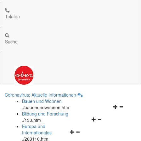
.
Telefon
.
Suche
.
Coronavirus: Aktuelle Informationen
Bauen und Wohnen
Navigationsm
.
/bauenundwohnen.htm
öffnen
Bildung und Forschung
Navigationsmenü
und
.
/133.htm
öffnen
schließen
Europa und
Navigationsmenü
und
Internationales
öffnen
schließen
.
/203110.htm