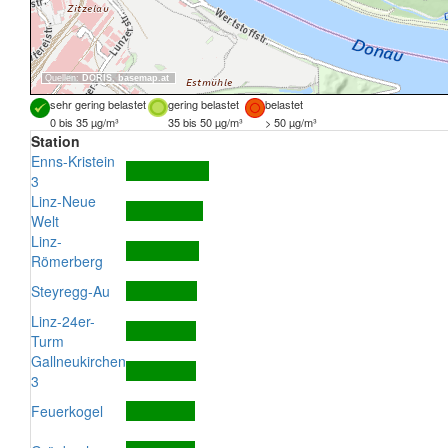
Quellen:
DORIS
,
basemap.at
sehr gering belastet
gering belastet
belastet
0 bis 35 µg/m³
35 bis 50 µg/m³
> 50 µg/m³
Station
Enns-Kristein
3
Linz-Neue
Welt
Linz-
Römerberg
Steyregg-Au
Linz-24er-
Turm
Gallneukirchen
3
Feuerkogel