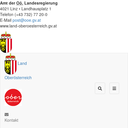
Amt der
Oö.
Landesregierung
4021 Linz • Landhausplatz 1
Telefon (+43 732) 77 20-0
E-Mail
post@ooe.gv.at
www.land-oberoesterreich.gv.at
Land
Oberösterreich
Kontakt