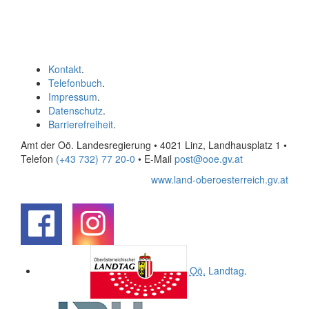
Kontakt
.
Telefonbuch
.
Impressum
.
Datenschutz
.
Barrierefreiheit
.
Amt der Oö. Landesregierung • 4021 Linz, Landhausplatz 1
•
Telefon
(+43 732) 77 20-0
• E-Mail
post@ooe.gv.at
www.land-oberoesterreich.gv.at
.
.
Oö.
Landtag
.