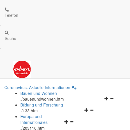
.
Telefon
.
Suche
.
Coronavirus: Aktuelle Informationen
Bauen und Wohnen
Navigationsm
.
/bauenundwohnen.htm
öffnen
Bildung und Forschung
Navigationsmenü
und
.
/133.htm
öffnen
schließen
Europa und
Navigationsmenü
und
Internationales
öffnen
schließen
.
/203110.htm