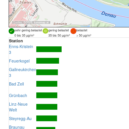
Quellen:
DORIS
,
basemap.at
sehr gering belastet
gering belastet
belastet
0 bis 35 µg/m³
35 bis 50 µg/m³
> 50 µg/m³
Station
Enns-Kristein
3
Feuerkogel
Gallneukirchen
3
Bad Zell
Grünbach
Linz-Neue
Welt
Steyregg-Au
Braunau