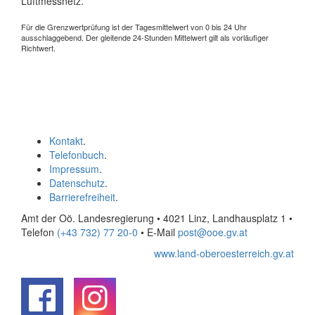
Luftmessnetz.
Für die Grenzwertprüfung ist der Tagesmittelwert von 0 bis 24 Uhr
ausschlaggebend. Der gleitende 24-Stunden Mittelwert gilt als vorläufiger
Richtwert.
Kontakt
.
Telefonbuch
.
Impressum
.
Datenschutz
.
Barrierefreiheit
.
Amt der Oö. Landesregierung • 4021 Linz, Landhausplatz 1
•
Telefon
(+43 732) 77 20-0
• E-Mail
post@ooe.gv.at
www.land-oberoesterreich.gv.at