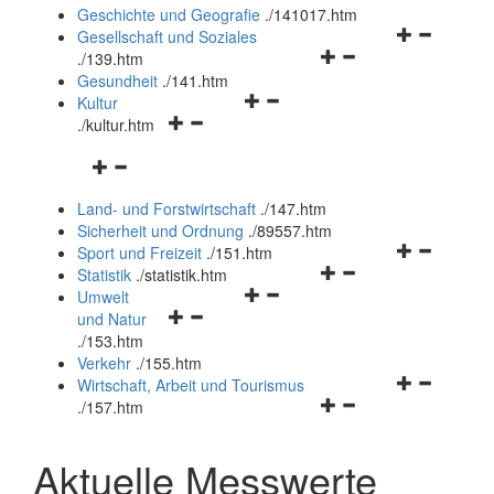
und
Geschichte und Geografie
.
/141017.htm
schließen
Navigationsm
Gesellschaft und Soziales
Navigationsmenü
öffnen
.
/139.htm
öffnen
und
Gesundheit
.
/141.htm
Navigationsmenü
und
schließen
Kultur
Navigationsmenü
öffnen
schließen
.
/kultur.htm
öffnen
und
Navigationsmenü
und
schließen
öffnen
schließen
Land- und Forstwirtschaft
.
/147.htm
und
Sicherheit und Ordnung
.
/89557.htm
schließen
Navigationsm
Sport und Freizeit
.
/151.htm
Navigationsmenü
öffnen
Statistik
.
/statistik.htm
Navigationsmenü
öffnen
und
Umwelt
Navigationsmenü
öffnen
und
schließen
und Natur
öffnen
und
schließen
.
/153.htm
und
schließen
Verkehr
.
/155.htm
schließen
Navigationsm
Wirtschaft, Arbeit und Tourismus
Navigationsmenü
öffnen
.
/157.htm
öffnen
und
und
schließen
Aktuelle Messwerte
schließen