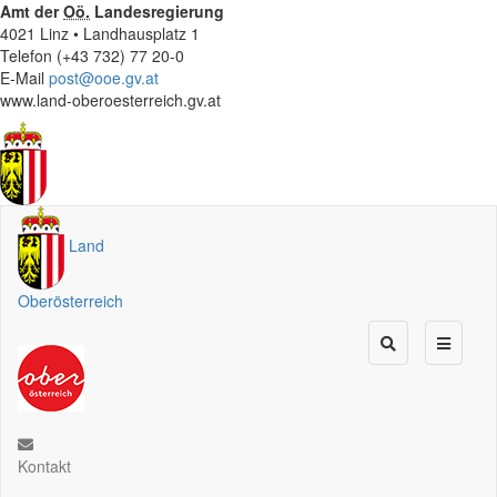
Amt der
Oö.
Landesregierung
4021 Linz • Landhausplatz 1
Telefon (+43 732) 77 20-0
E-Mail
post@ooe.gv.at
www.land-oberoesterreich.gv.at
Land
Oberösterreich
Kontakt