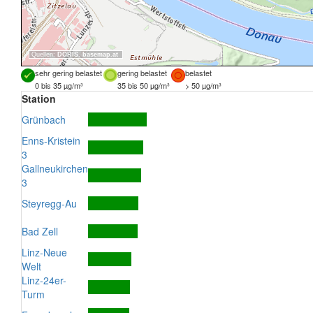
Quellen:
DORIS
,
basemap.at
sehr gering belastet
gering belastet
belastet
0 bis 35 µg/m³
35 bis 50 µg/m³
> 50 µg/m³
Station
Grünbach
Enns-Kristein
3
Gallneukirchen
3
Steyregg-Au
Bad Zell
Linz-Neue
Welt
Linz-24er-
Turm