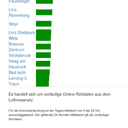
Feuerkogel
Linz-
Römerberg
Steyr
Linz-Stadtpark
Wels
Braunau
Zentrum
Vöcklabruck
Haag am
Hausruck
Bad Ischl
Lenzing 3
Traun
Es handelt sich um vorläufige Online-Rohdaten aus dem
Luftmessnetz.
Für die Grenzwertprüfung ist der Tagesmittelwert von 0 bis 24 Uhr
ausschlaggebend. Der gleitende 24-Stunden Mittelwert gilt als vorläufiger
Richtwert.