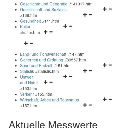
und
Geschichte und Geografie
.
/141017.htm
schließen
Navigationsm
Gesellschaft und Soziales
Navigationsmenü
öffnen
.
/139.htm
öffnen
und
Gesundheit
.
/141.htm
Navigationsmenü
und
schließen
Kultur
Navigationsmenü
öffnen
schließen
.
/kultur.htm
öffnen
und
Navigationsmenü
und
schließen
öffnen
schließen
Land- und Forstwirtschaft
.
/147.htm
und
Sicherheit und Ordnung
.
/89557.htm
schließen
Navigationsm
Sport und Freizeit
.
/151.htm
Navigationsmenü
öffnen
Statistik
.
/statistik.htm
Navigationsmenü
öffnen
und
Umwelt
Navigationsmenü
öffnen
und
schließen
und Natur
öffnen
und
schließen
.
/153.htm
und
schließen
Verkehr
.
/155.htm
schließen
Navigationsm
Wirtschaft, Arbeit und Tourismus
Navigationsmenü
öffnen
.
/157.htm
öffnen
und
und
schließen
Aktuelle Messwerte
schließen