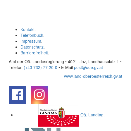
Kontakt
.
Telefonbuch
.
Impressum
.
Datenschutz
.
Barrierefreiheit
.
Amt der Oö. Landesregierung • 4021 Linz, Landhausplatz 1
•
Telefon
(+43 732) 77 20-0
• E-Mail
post@ooe.gv.at
www.land-oberoesterreich.gv.at
.
.
Oö.
Landtag
.