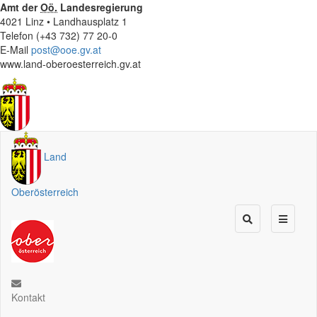
Amt der
Oö.
Landesregierung
4021 Linz • Landhausplatz 1
Telefon (+43 732) 77 20-0
E-Mail
post@ooe.gv.at
www.land-oberoesterreich.gv.at
Land
Oberösterreich
Kontakt