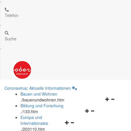
.
Telefon
.
Suche
.
Coronavirus: Aktuelle Informationen
Bauen und Wohnen
Navigationsm
.
/bauenundwohnen.htm
öffnen
Bildung und Forschung
Navigationsmenü
und
.
/133.htm
öffnen
schließen
Europa und
Navigationsmenü
und
Internationales
öffnen
schließen
.
/203110.htm