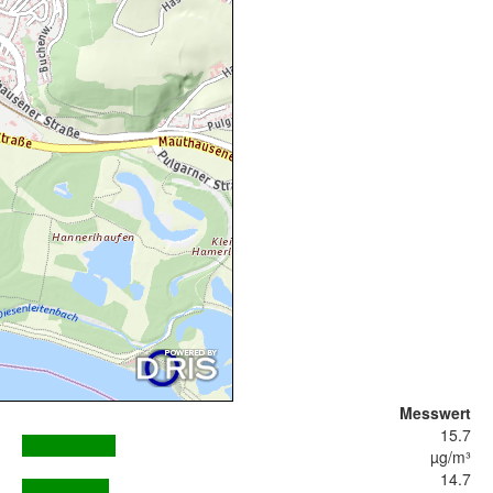
Messwert
15.7
µg/m³
14.7