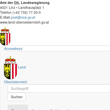
Amt der
Oö.
Landesregierung
4021 Linz • Landhausplatz 1
Telefon (+43 732) 77 20-0
E-Mail
post@ooe.gv.at
www.land-oberoesterreich.gv.at
Accesskeys
Land
Oberösterreich
Schnellsuche
Schnellsuche
Suchen