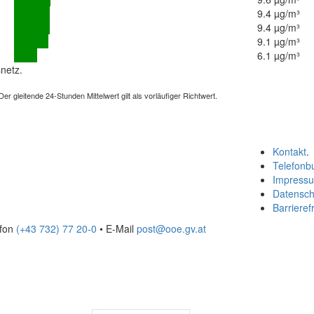
9.4 µg/m³
9.4 µg/m³
9.1 µg/m³
6.1 µg/m³
netz.
 gleitende 24-Stunden Mittelwert gilt als vorläufiger Richtwert.
Kontakt
.
Telefonb
Impress
Datensch
Barrierefr
efon
(+43 732) 77 20-0
• E-Mail
post@ooe.gv.at