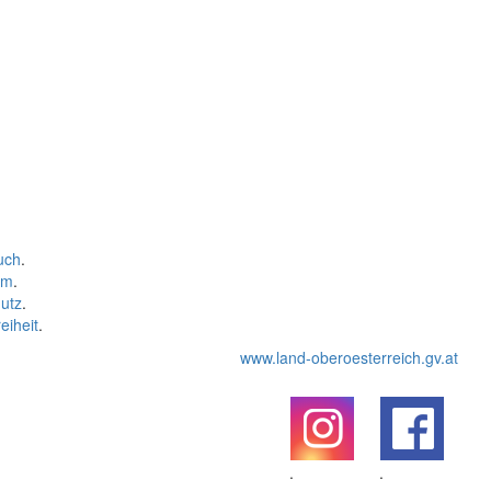
uch
.
um
.
utz
.
eiheit
.
www.land-oberoesterreich.gv.at
.
.