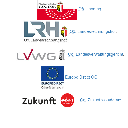
Oö.
Landtag
.
Oö.
Landesrechnungshof
.
Oö.
Landesverwaltungsgericht
.
Europe Direct
OÖ
.
Oö.
Zukunftsakademie
.