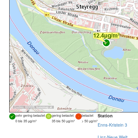
Quellen:
DORIS
,
basemap.at
Station
sehr gering belastet
gering belastet
belastet
0 bis 35 µg/m³
35 bis 50 µg/m³
> 50 µg/m³
Enns-Kristein 3
Linz-Neue Welt