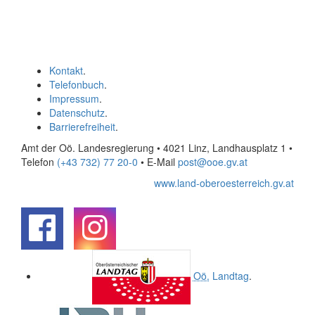
Kontakt
.
Telefonbuch
.
Impressum
.
Datenschutz
.
Barrierefreiheit
.
Amt der Oö. Landesregierung • 4021 Linz, Landhausplatz 1
•
Telefon
(+43 732) 77 20-0
• E-Mail
post@ooe.gv.at
www.land-oberoesterreich.gv.at
.
.
Oö.
Landtag
.