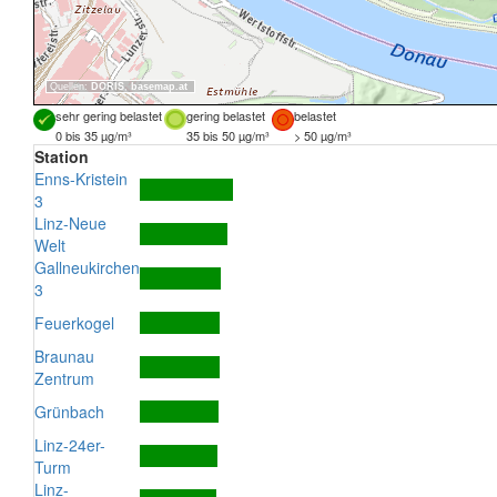
Quellen:
DORIS
,
basemap.at
sehr gering belastet
gering belastet
belastet
0 bis 35 µg/m³
35 bis 50 µg/m³
> 50 µg/m³
Station
Enns-Kristein
3
Linz-Neue
Welt
Gallneukirchen
3
Feuerkogel
Braunau
Zentrum
Grünbach
Linz-24er-
Turm
Linz-