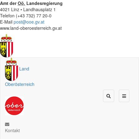
Amt der
Oö.
Landesregierung
4021 Linz • Landhausplatz 1
Telefon (+43 732) 77 20-0
E-Mail
post@ooe.gv.at
www.land-oberoesterreich.gv.at
Land
Oberösterreich
Kontakt