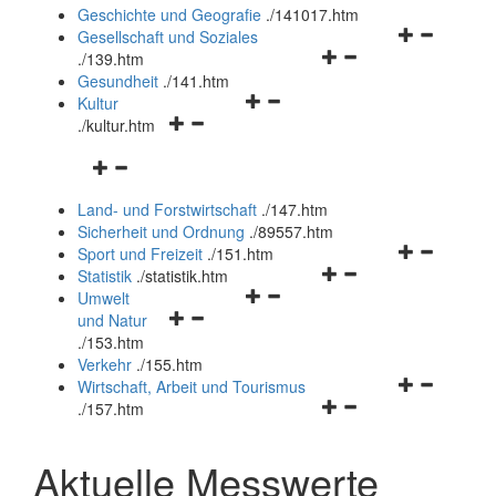
und
Geschichte und Geografie
.
/141017.htm
schließen
Navigationsm
Gesellschaft und Soziales
Navigationsmenü
öffnen
.
/139.htm
öffnen
und
Gesundheit
.
/141.htm
Navigationsmenü
und
schließen
Kultur
Navigationsmenü
öffnen
schließen
.
/kultur.htm
öffnen
und
Navigationsmenü
und
schließen
öffnen
schließen
Land- und Forstwirtschaft
.
/147.htm
und
Sicherheit und Ordnung
.
/89557.htm
schließen
Navigationsm
Sport und Freizeit
.
/151.htm
Navigationsmenü
öffnen
Statistik
.
/statistik.htm
Navigationsmenü
öffnen
und
Umwelt
Navigationsmenü
öffnen
und
schließen
und Natur
öffnen
und
schließen
.
/153.htm
und
schließen
Verkehr
.
/155.htm
schließen
Navigationsm
Wirtschaft, Arbeit und Tourismus
Navigationsmenü
öffnen
.
/157.htm
öffnen
und
und
schließen
Aktuelle Messwerte
schließen