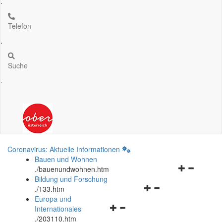
.
Telefon
.
Suche
.
Coronavirus: Aktuelle Informationen
Bauen und Wohnen
Navigationsm
.
/bauenundwohnen.htm
öffnen
Bildung und Forschung
Navigationsmenü
und
.
/133.htm
öffnen
schließen
Europa und
Navigationsmenü
und
Internationales
öffnen
schließen
.
/203110.htm