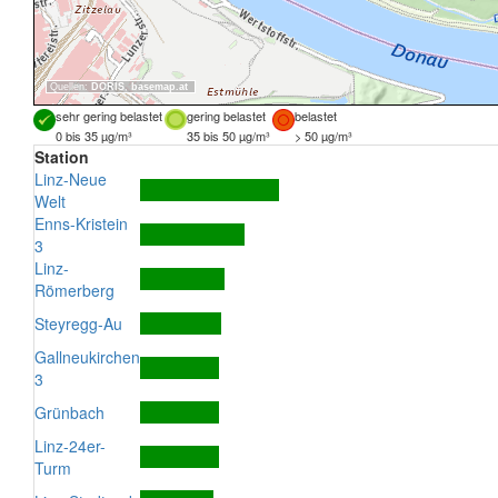
Quellen:
DORIS
,
basemap.at
sehr gering belastet
gering belastet
belastet
0 bis 35 µg/m³
35 bis 50 µg/m³
> 50 µg/m³
Station
Linz-Neue
Welt
Enns-Kristein
3
Linz-
Römerberg
Steyregg-Au
Gallneukirchen
3
Grünbach
Linz-24er-
Turm