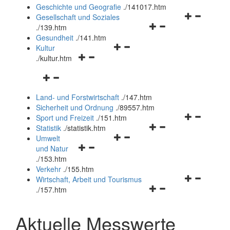
und
Geschichte und Geografie
.
/141017.htm
schließen
Navigationsm
Gesellschaft und Soziales
Navigationsmenü
öffnen
.
/139.htm
öffnen
und
Gesundheit
.
/141.htm
Navigationsmenü
und
schließen
Kultur
Navigationsmenü
öffnen
schließen
.
/kultur.htm
öffnen
und
Navigationsmenü
und
schließen
öffnen
schließen
Land- und Forstwirtschaft
.
/147.htm
und
Sicherheit und Ordnung
.
/89557.htm
schließen
Navigationsm
Sport und Freizeit
.
/151.htm
Navigationsmenü
öffnen
Statistik
.
/statistik.htm
Navigationsmenü
öffnen
und
Umwelt
Navigationsmenü
öffnen
und
schließen
und Natur
öffnen
und
schließen
.
/153.htm
und
schließen
Verkehr
.
/155.htm
schließen
Navigationsm
Wirtschaft, Arbeit und Tourismus
Navigationsmenü
öffnen
.
/157.htm
öffnen
und
und
schließen
Aktuelle Messwerte
schließen