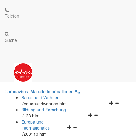
.
Telefon
.
Suche
.
Coronavirus: Aktuelle Informationen
Bauen und Wohnen
Navigationsm
.
/bauenundwohnen.htm
öffnen
Bildung und Forschung
Navigationsmenü
und
.
/133.htm
öffnen
schließen
Europa und
Navigationsmenü
und
Internationales
öffnen
schließen
.
/203110.htm