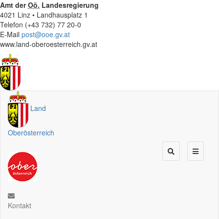
Amt der
Oö.
Landesregierung
4021 Linz • Landhausplatz 1
Telefon (+43 732) 77 20-0
E-Mail
post@ooe.gv.at
www.land-oberoesterreich.gv.at
Land
Oberösterreich
Kontakt