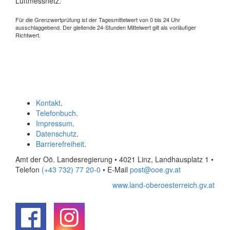
Luftmessnetz.
Für die Grenzwertprüfung ist der Tagesmittelwert von 0 bis 24 Uhr
ausschlaggebend. Der gleitende 24-Stunden Mittelwert gilt als vorläufiger
Richtwert.
Kontakt
.
Telefonbuch
.
Impressum
.
Datenschutz
.
Barrierefreiheit
.
Amt der Oö. Landesregierung • 4021 Linz, Landhausplatz 1
•
Telefon
(+43 732) 77 20-0
• E-Mail
post@ooe.gv.at
www.land-oberoesterreich.gv.at