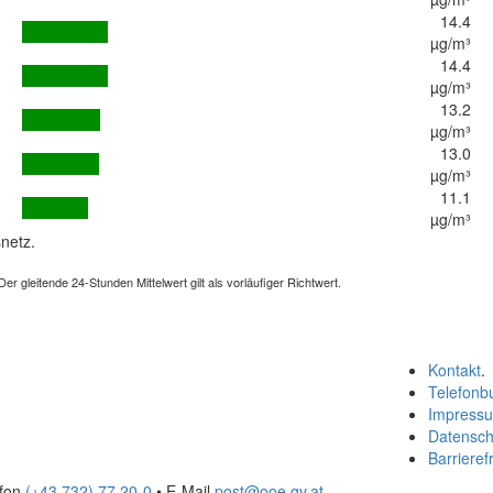
14.4
µg/m³
14.4
µg/m³
13.2
µg/m³
13.0
µg/m³
11.1
µg/m³
netz.
 gleitende 24-Stunden Mittelwert gilt als vorläufiger Richtwert.
Kontakt
.
Telefonb
Impress
Datensch
Barrierefr
efon
(+43 732) 77 20-0
• E-Mail
post@ooe.gv.at