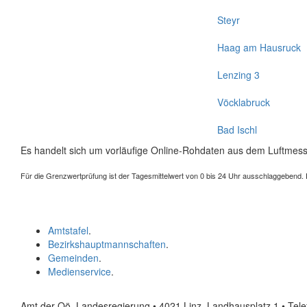
Steyr
Haag am Hausruck
Lenzing 3
Vöcklabruck
Bad Ischl
Es handelt sich um vorläufige Online-Rohdaten aus dem Luftmess
Für die Grenzwertprüfung ist der Tagesmittelwert von 0 bis 24 Uhr ausschlaggebend. Der
Amtstafel
.
Bezirkshauptmannschaften
.
Gemeinden
.
Medienservice
.
Amt der Oö. Landesregierung • 4021 Linz, Landhausplatz 1
• Tel