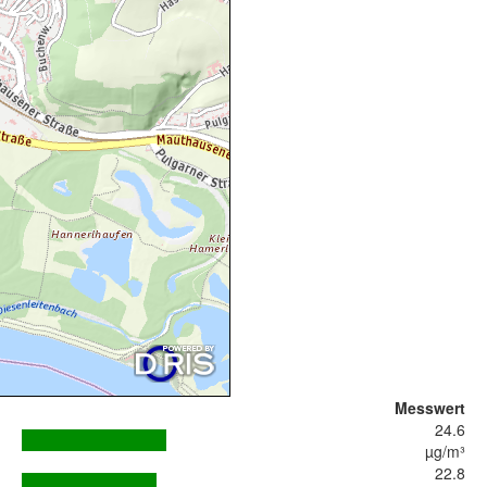
Messwert
24.6
µg/m³
22.8