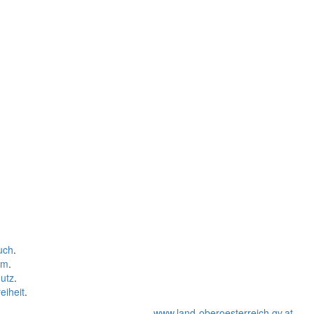
uch
.
um
.
utz
.
eiheit
.
www.land-oberoesterreich.gv.at