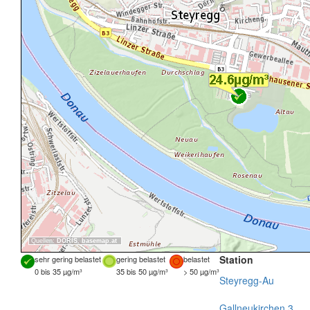
Quellen:
DORIS
,
basemap.at
Station
sehr gering belastet
gering belastet
belastet
0 bis 35 µg/m³
35 bis 50 µg/m³
> 50 µg/m³
Steyregg-Au
Gallneukirchen 3