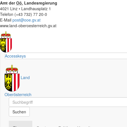
Amt der
Oö.
Landesregierung
4021 Linz • Landhausplatz 1
Telefon (+43 732) 77 20-0
E-Mail
post@ooe.gv.at
www.land-oberoesterreich.gv.at
Accesskeys
Land
Oberösterreich
Schnellsuche
Schnellsuche
Suchen