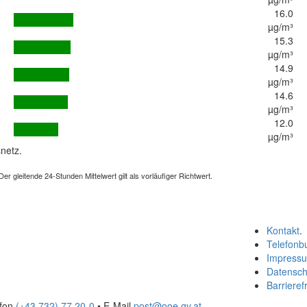
16.0
µg/m³
15.3
µg/m³
14.9
µg/m³
14.6
µg/m³
12.0
µg/m³
netz.
 gleitende 24-Stunden Mittelwert gilt als vorläufiger Richtwert.
Kontakt
.
Telefonb
Impress
Datensch
Barrierefr
efon
(+43 732) 77 20-0
• E-Mail
post@ooe.gv.at