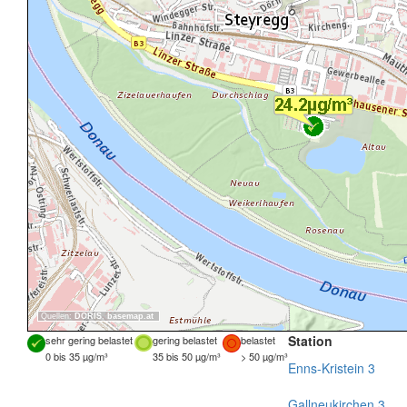
Quellen:
DORIS
,
basemap.at
Station
sehr gering belastet
gering belastet
belastet
0 bis 35 µg/m³
35 bis 50 µg/m³
> 50 µg/m³
Enns-Kristein 3
Gallneukirchen 3