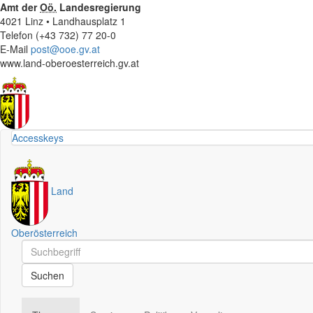
Amt der
Oö.
Landesregierung
4021 Linz • Landhausplatz 1
Telefon (+43 732) 77 20-0
E-Mail
post@ooe.gv.at
www.land-oberoesterreich.gv.at
Accesskeys
Land
Oberösterreich
Schnellsuche
Schnellsuche
Suchen