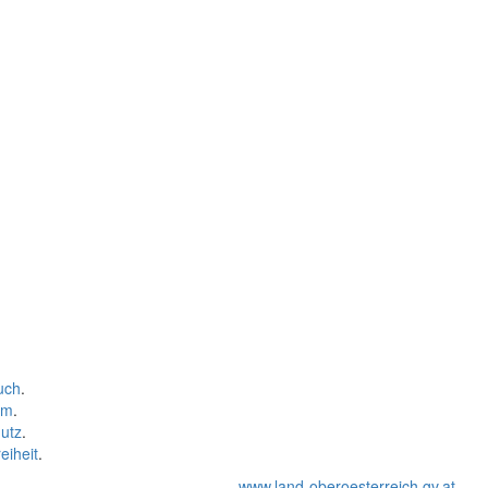
uch
.
um
.
utz
.
eiheit
.
www.land-oberoesterreich.gv.at