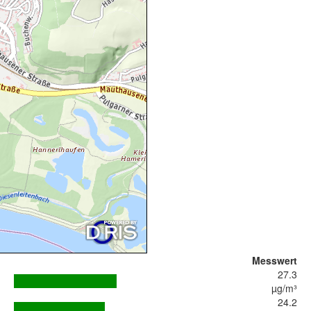
Messwert
27.3
µg/m³
24.2