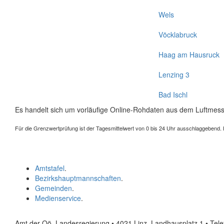
Wels
Vöcklabruck
Haag am Hausruck
Lenzing 3
Bad Ischl
Es handelt sich um vorläufige Online-Rohdaten aus dem Luftmess
Für die Grenzwertprüfung ist der Tagesmittelwert von 0 bis 24 Uhr ausschlaggebend. Der
Amtstafel
.
Bezirkshauptmannschaften
.
Gemeinden
.
Medienservice
.
Amt der Oö. Landesregierung • 4021 Linz, Landhausplatz 1
• Tel