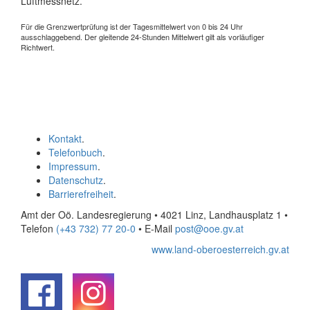
Luftmessnetz.
Für die Grenzwertprüfung ist der Tagesmittelwert von 0 bis 24 Uhr
ausschlaggebend. Der gleitende 24-Stunden Mittelwert gilt als vorläufiger
Richtwert.
Kontakt
.
Telefonbuch
.
Impressum
.
Datenschutz
.
Barrierefreiheit
.
Amt der Oö. Landesregierung • 4021 Linz, Landhausplatz 1
•
Telefon
(+43 732) 77 20-0
• E-Mail
post@ooe.gv.at
www.land-oberoesterreich.gv.at