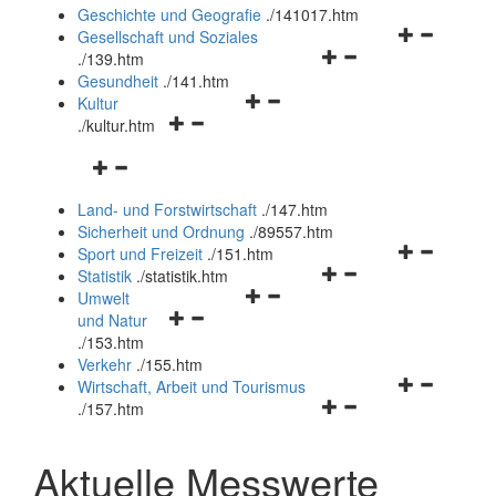
und
Geschichte und Geografie
.
/141017.htm
schließen
Navigationsm
Gesellschaft und Soziales
Navigationsmenü
öffnen
.
/139.htm
öffnen
und
Gesundheit
.
/141.htm
Navigationsmenü
und
schließen
Kultur
Navigationsmenü
öffnen
schließen
.
/kultur.htm
öffnen
und
Navigationsmenü
und
schließen
öffnen
schließen
Land- und Forstwirtschaft
.
/147.htm
und
Sicherheit und Ordnung
.
/89557.htm
schließen
Navigationsm
Sport und Freizeit
.
/151.htm
Navigationsmenü
öffnen
Statistik
.
/statistik.htm
Navigationsmenü
öffnen
und
Umwelt
Navigationsmenü
öffnen
und
schließen
und Natur
öffnen
und
schließen
.
/153.htm
und
schließen
Verkehr
.
/155.htm
schließen
Navigationsm
Wirtschaft, Arbeit und Tourismus
Navigationsmenü
öffnen
.
/157.htm
öffnen
und
und
schließen
Aktuelle Messwerte
schließen