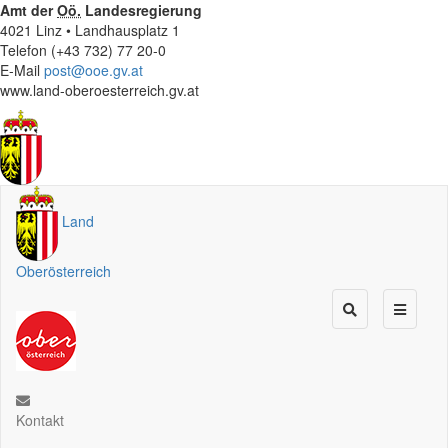
Amt der
Oö.
Landesregierung
4021 Linz • Landhausplatz 1
Telefon (+43 732) 77 20-0
E-Mail
post@ooe.gv.at
www.land-oberoesterreich.gv.at
Land
Oberösterreich
Kontakt