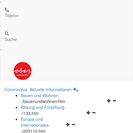
.
Telefon
.
Suche
.
Coronavirus: Aktuelle Informationen
Bauen und Wohnen
Navigationsm
.
/bauenundwohnen.htm
öffnen
Bildung und Forschung
Navigationsmenü
und
.
/133.htm
öffnen
schließen
Europa und
Navigationsmenü
und
Internationales
öffnen
schließen
.
/203110.htm