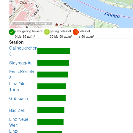
Quellen:
DORIS
,
basemap.at
sehr gering belastet
gering belastet
belastet
0 bis 35 µg/m³
35 bis 50 µg/m³
> 50 µg/m³
Station
Gallneukirchen
3
Steyregg-Au
Enns-Kristein
3
Linz-24er-
Turm
Grünbach
Bad Zell
Linz-Neue
Welt
Linz-