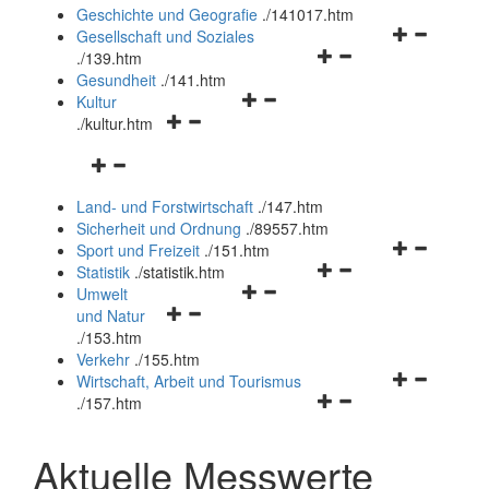
und
Geschichte und Geografie
.
/141017.htm
schließen
Navigationsm
Gesellschaft und Soziales
Navigationsmenü
öffnen
.
/139.htm
öffnen
und
Gesundheit
.
/141.htm
Navigationsmenü
und
schließen
Kultur
Navigationsmenü
öffnen
schließen
.
/kultur.htm
öffnen
und
Navigationsmenü
und
schließen
öffnen
schließen
Land- und Forstwirtschaft
.
/147.htm
und
Sicherheit und Ordnung
.
/89557.htm
schließen
Navigationsm
Sport und Freizeit
.
/151.htm
Navigationsmenü
öffnen
Statistik
.
/statistik.htm
Navigationsmenü
öffnen
und
Umwelt
Navigationsmenü
öffnen
und
schließen
und Natur
öffnen
und
schließen
.
/153.htm
und
schließen
Verkehr
.
/155.htm
schließen
Navigationsm
Wirtschaft, Arbeit und Tourismus
Navigationsmenü
öffnen
.
/157.htm
öffnen
und
und
schließen
Aktuelle Messwerte
schließen