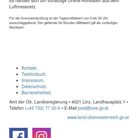
Es handelt sich um vorläufige Online-Rohdaten aus dem
Luftmessnetz.
Für die Grenzwertprüfung ist der Tagesmittelwert von 0 bis 24 Uhr
ausschlaggebend. Der gleitende 24-Stunden Mittelwert gilt als vorläufiger
Richtwert.
Kontakt
.
Telefonbuch
.
Impressum
.
Datenschutz
.
Barrierefreiheit
.
Amt der Oö. Landesregierung • 4021 Linz, Landhausplatz 1
•
Telefon
(+43 732) 77 20-0
• E-Mail
post@ooe.gv.at
www.land-oberoesterreich.gv.at