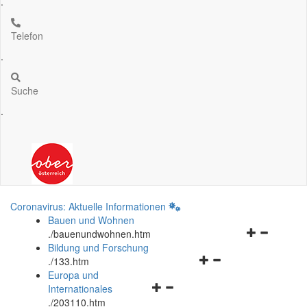
.
Telefon
.
Suche
.
Coronavirus: Aktuelle Informationen
Bauen und Wohnen
Navigationsm
.
/bauenundwohnen.htm
öffnen
Bildung und Forschung
Navigationsmenü
und
.
/133.htm
öffnen
schließen
Europa und
Navigationsmenü
und
Internationales
öffnen
schließen
.
/203110.htm