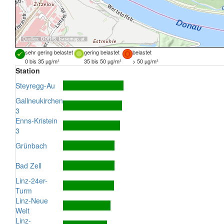
Quellen:
DORIS
,
basemap.at
sehr gering belastet
gering belastet
belastet
0 bis 35 µg/m³
35 bis 50 µg/m³
> 50 µg/m³
Station
Steyregg-Au
Gallneukirchen
3
Enns-Kristein
3
Grünbach
Bad Zell
Linz-24er-
Turm
Linz-Neue
Welt
Linz-