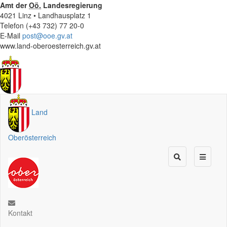
Amt der
Oö.
Landesregierung
4021 Linz • Landhausplatz 1
Telefon (+43 732) 77 20-0
E-Mail
post@ooe.gv.at
www.land-oberoesterreich.gv.at
Land
Oberösterreich
Kontakt