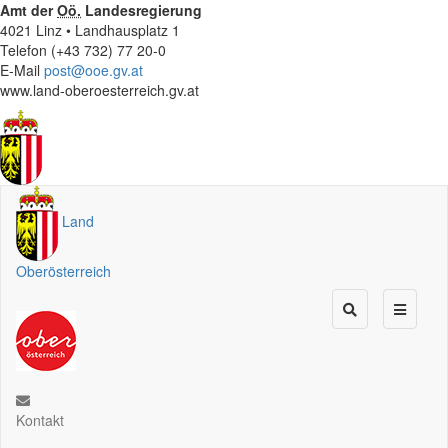
Amt der
Oö.
Landesregierung
4021 Linz • Landhausplatz 1
Telefon (+43 732) 77 20-0
E-Mail
post@ooe.gv.at
www.land-oberoesterreich.gv.at
Land
Oberösterreich
Kontakt