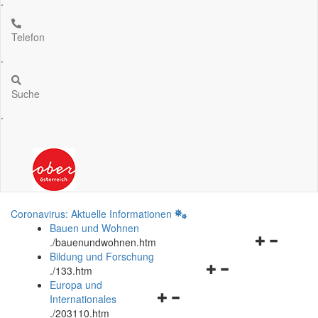
.
Telefon
.
Suche
.
Coronavirus: Aktuelle Informationen
Bauen und Wohnen
Navigationsm
.
/bauenundwohnen.htm
öffnen
Bildung und Forschung
Navigationsmenü
und
.
/133.htm
öffnen
schließen
Europa und
Navigationsmenü
und
Internationales
öffnen
schließen
.
/203110.htm