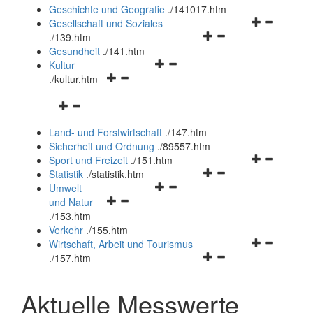
und
Geschichte und Geografie
.
/141017.htm
schließen
Navigationsm
Gesellschaft und Soziales
Navigationsmenü
öffnen
.
/139.htm
öffnen
und
Gesundheit
.
/141.htm
Navigationsmenü
und
schließen
Kultur
Navigationsmenü
öffnen
schließen
.
/kultur.htm
öffnen
und
Navigationsmenü
und
schließen
öffnen
schließen
Land- und Forstwirtschaft
.
/147.htm
und
Sicherheit und Ordnung
.
/89557.htm
schließen
Navigationsm
Sport und Freizeit
.
/151.htm
Navigationsmenü
öffnen
Statistik
.
/statistik.htm
Navigationsmenü
öffnen
und
Umwelt
Navigationsmenü
öffnen
und
schließen
und Natur
öffnen
und
schließen
.
/153.htm
und
schließen
Verkehr
.
/155.htm
schließen
Navigationsm
Wirtschaft, Arbeit und Tourismus
Navigationsmenü
öffnen
.
/157.htm
öffnen
und
und
schließen
Aktuelle Messwerte
schließen