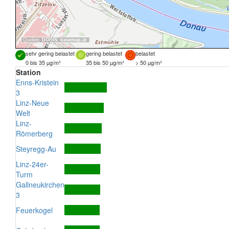
Quellen:
DORIS
,
basemap.at
sehr gering belastet
gering belastet
belastet
0 bis 35 µg/m³
35 bis 50 µg/m³
> 50 µg/m³
Station
Enns-Kristein
3
Linz-Neue
Welt
Linz-
Römerberg
Steyregg-Au
Linz-24er-
Turm
Gallneukirchen
3
Feuerkogel