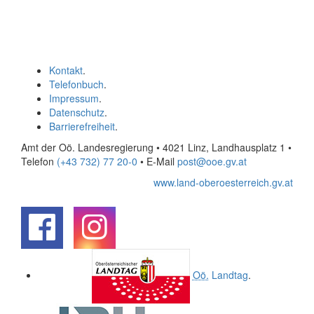
Kontakt
.
Telefonbuch
.
Impressum
.
Datenschutz
.
Barrierefreiheit
.
Amt der Oö. Landesregierung • 4021 Linz, Landhausplatz 1
•
Telefon
(+43 732) 77 20-0
• E-Mail
post@ooe.gv.at
www.land-oberoesterreich.gv.at
.
.
Oö.
Landtag
.