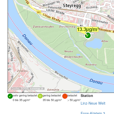
Quellen:
DORIS
,
basemap.at
Station
sehr gering belastet
gering belastet
belastet
0 bis 35 µg/m³
35 bis 50 µg/m³
> 50 µg/m³
Linz-Neue Welt
Enns-Kristein 3