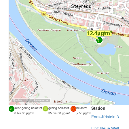
Quellen:
DORIS
,
basemap.at
Station
sehr gering belastet
gering belastet
belastet
0 bis 35 µg/m³
35 bis 50 µg/m³
> 50 µg/m³
Enns-Kristein 3
Linz-Neue Welt