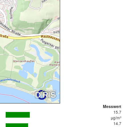
Messwert
15.7
µg/m³
14.7