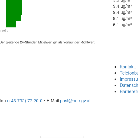
9.4 µg/m³
9.4 µg/m³
9.1 µg/m³
6.1 µg/m³
netz.
 gleitende 24-Stunden Mittelwert gilt als vorläufiger Richtwert.
Kontakt
.
Telefonb
Impress
Datensch
Barrierefr
efon
(+43 732) 77 20-0
• E-Mail
post@ooe.gv.at