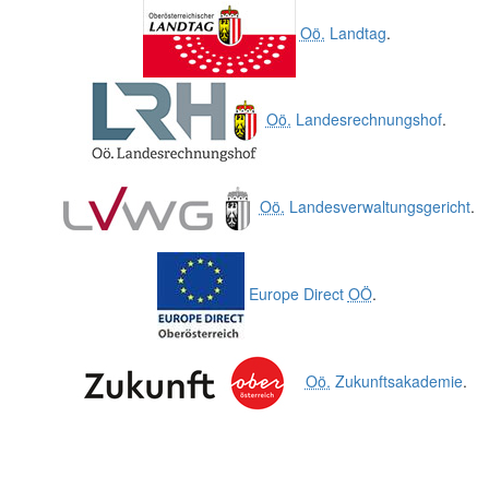
Oö.
Landtag
.
Oö.
Landesrechnungshof
.
Oö.
Landesverwaltungsgericht
.
Europe Direct
OÖ
.
Oö.
Zukunftsakademie
.