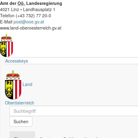
Amt der
Oö.
Landesregierung
4021 Linz • Landhausplatz 1
Telefon (+43 732) 77 20-0
E-Mail
post@ooe.gv.at
www.land-oberoesterreich.gv.at
Accesskeys
Land
Oberösterreich
Schnellsuche
Schnellsuche
Suchen