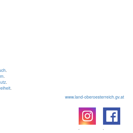
uch
.
um
.
utz
.
eiheit
.
www.land-oberoesterreich.gv.at
.
.