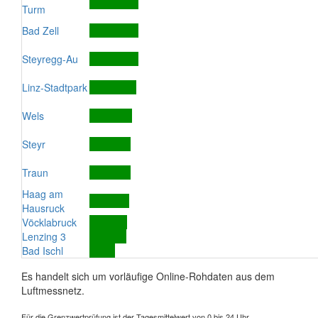
Turm
Bad Zell
Steyregg-Au
Linz-Stadtpark
Wels
Steyr
Traun
Haag am
Hausruck
Vöcklabruck
Lenzing 3
Bad Ischl
Es handelt sich um vorläufige Online-Rohdaten aus dem
Luftmessnetz.
Für die Grenzwertprüfung ist der Tagesmittelwert von 0 bis 24 Uhr