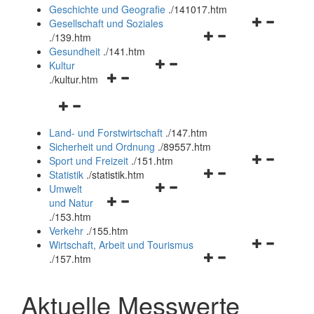
und
Geschichte und Geografie
.
/141017.htm
schließen
Navigationsm
Gesellschaft und Soziales
Navigationsmenü
öffnen
.
/139.htm
öffnen
und
Gesundheit
.
/141.htm
Navigationsmenü
und
schließen
Kultur
Navigationsmenü
öffnen
schließen
.
/kultur.htm
öffnen
und
Navigationsmenü
und
schließen
öffnen
schließen
Land- und Forstwirtschaft
.
/147.htm
und
Sicherheit und Ordnung
.
/89557.htm
schließen
Navigationsm
Sport und Freizeit
.
/151.htm
Navigationsmenü
öffnen
Statistik
.
/statistik.htm
Navigationsmenü
öffnen
und
Umwelt
Navigationsmenü
öffnen
und
schließen
und Natur
öffnen
und
schließen
.
/153.htm
und
schließen
Verkehr
.
/155.htm
schließen
Navigationsm
Wirtschaft, Arbeit und Tourismus
Navigationsmenü
öffnen
.
/157.htm
öffnen
und
und
schließen
Aktuelle Messwerte
schließen