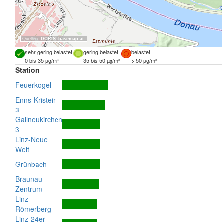
Quellen:
DORIS
,
basemap.at
sehr gering belastet
gering belastet
belastet
0 bis 35 µg/m³
35 bis 50 µg/m³
> 50 µg/m³
Station
Feuerkogel
Enns-Kristein
3
Gallneukirchen
3
Linz-Neue
Welt
Grünbach
Braunau
Zentrum
Linz-
Römerberg
Linz-24er-