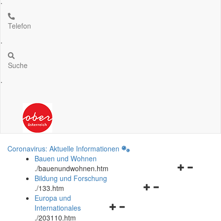
.
Telefon
.
Suche
.
Coronavirus: Aktuelle Informationen
Bauen und Wohnen
Navigationsm
.
/bauenundwohnen.htm
öffnen
Bildung und Forschung
Navigationsmenü
und
.
/133.htm
öffnen
schließen
Europa und
Navigationsmenü
und
Internationales
öffnen
schließen
.
/203110.htm