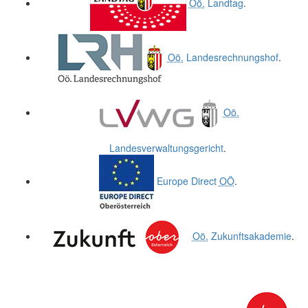
Oö.
Landtag
.
Oö.
Landesrechnungshof
.
Oö.
Landesverwaltungsgericht
.
Europe Direct
OÖ
.
Oö.
Zukunftsakademie
.