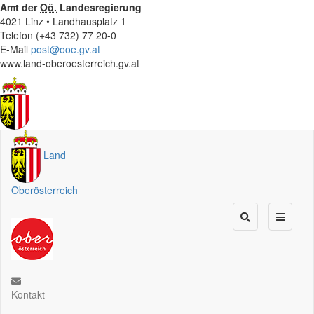
Amt der
Oö.
Landesregierung
4021 Linz • Landhausplatz 1
Telefon (+43 732) 77 20-0
E-Mail
post@ooe.gv.at
www.land-oberoesterreich.gv.at
Land
Oberösterreich
Kontakt