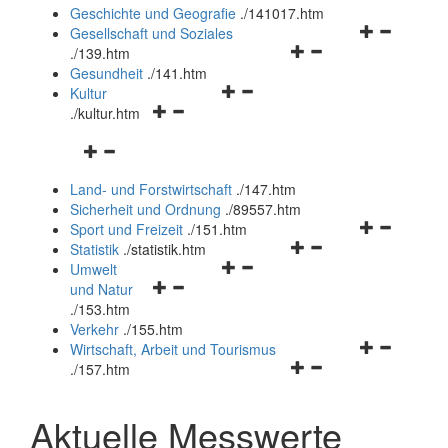
und
Geschichte und Geografie
.
/141017.htm
schließen
Navigationsm
Gesellschaft und Soziales
Navigationsmenü
öffnen
.
/139.htm
öffnen
und
Gesundheit
.
/141.htm
Navigationsmenü
und
schließen
Kultur
Navigationsmenü
öffnen
schließen
.
/kultur.htm
öffnen
und
Navigationsmenü
und
schließen
öffnen
schließen
Land- und Forstwirtschaft
.
/147.htm
und
Sicherheit und Ordnung
.
/89557.htm
schließen
Navigationsm
Sport und Freizeit
.
/151.htm
Navigationsmenü
öffnen
Statistik
.
/statistik.htm
Navigationsmenü
öffnen
und
Umwelt
Navigationsmenü
öffnen
und
schließen
und Natur
öffnen
und
schließen
.
/153.htm
und
schließen
Verkehr
.
/155.htm
schließen
Navigationsm
Wirtschaft, Arbeit und Tourismus
Navigationsmenü
öffnen
.
/157.htm
öffnen
und
und
schließen
Aktuelle Messwerte
schließen