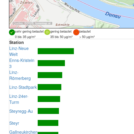
Quellen:
DORIS
,
basemap.at
sehr gering belastet
gering belastet
belastet
0 bis 35 µg/m³
35 bis 50 µg/m³
> 50 µg/m³
Station
Linz-Neue
Welt
Enns-Kristein
3
Linz-
Römerberg
Linz-Stadtpark
Linz-24er-
Turm
Steyregg-Au
Steyr
Gallneukirchen