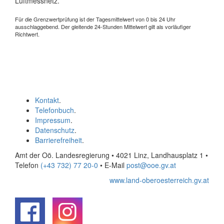
Luftmessnetz.
Für die Grenzwertprüfung ist der Tagesmittelwert von 0 bis 24 Uhr
ausschlaggebend. Der gleitende 24-Stunden Mittelwert gilt als vorläufiger
Richtwert.
Kontakt
.
Telefonbuch
.
Impressum
.
Datenschutz
.
Barrierefreiheit
.
Amt der Oö. Landesregierung • 4021 Linz, Landhausplatz 1
•
Telefon
(+43 732) 77 20-0
• E-Mail
post@ooe.gv.at
www.land-oberoesterreich.gv.at