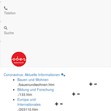
.
Telefon
.
Suche
.
Coronavirus: Aktuelle Informationen
Bauen und Wohnen
Navigationsm
.
/bauenundwohnen.htm
öffnen
Bildung und Forschung
Navigationsmenü
und
.
/133.htm
öffnen
schließen
Europa und
Navigationsmenü
und
Internationales
öffnen
schließen
.
/203110.htm