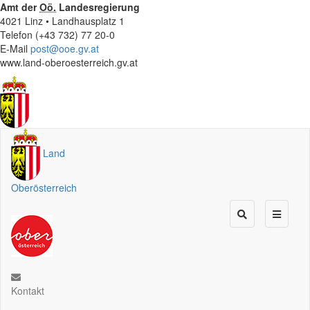
Amt der
Oö.
Landesregierung
4021 Linz • Landhausplatz 1
Telefon (+43 732) 77 20-0
E-Mail
post@ooe.gv.at
www.land-oberoesterreich.gv.at
Land
Oberösterreich
Kontakt