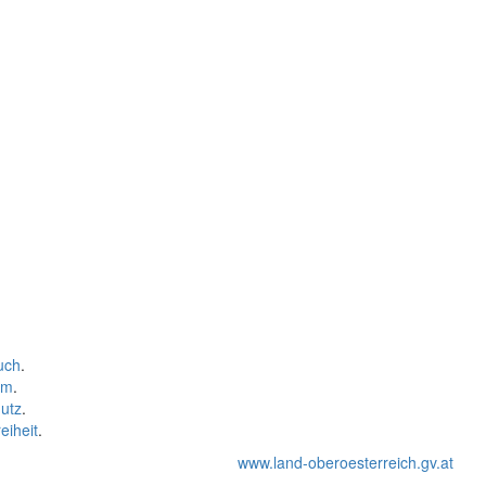
uch
.
um
.
utz
.
eiheit
.
www.land-oberoesterreich.gv.at