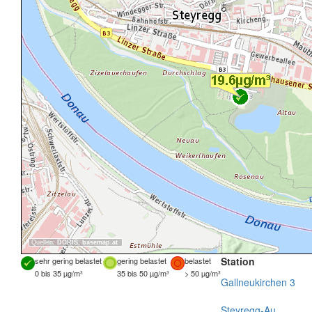
Quellen:
DORIS
,
basemap.at
Station
sehr gering belastet
gering belastet
belastet
0 bis 35 µg/m³
35 bis 50 µg/m³
> 50 µg/m³
Gallneukirchen 3
Steyregg-Au