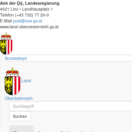
Amt der
Oö.
Landesregierung
4021 Linz • Landhausplatz 1
Telefon (+43 732) 77 20-0
E-Mail
post@ooe.gv.at
www.land-oberoesterreich.gv.at
Accesskeys
Land
Oberösterreich
Schnellsuche
Schnellsuche
Suchen