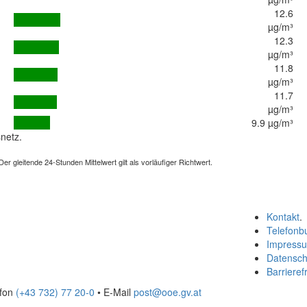
12.6
µg/m³
12.3
µg/m³
11.8
µg/m³
11.7
µg/m³
9.9 µg/m³
netz.
 gleitende 24-Stunden Mittelwert gilt als vorläufiger Richtwert.
Kontakt
.
Telefonb
Impress
Datensch
Barrierefr
efon
(+43 732) 77 20-0
• E-Mail
post@ooe.gv.at