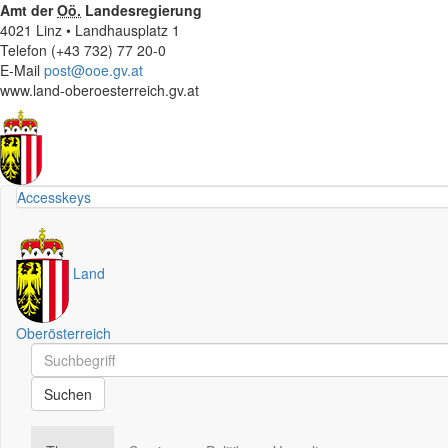
Amt der
Oö.
Landesregierung
4021 Linz • Landhausplatz 1
Telefon (+43 732) 77 20-0
E-Mail
post@ooe.gv.at
www.land-oberoesterreich.gv.at
Accesskeys
Land
Oberösterreich
Schnellsuche
Schnellsuche
Suchen