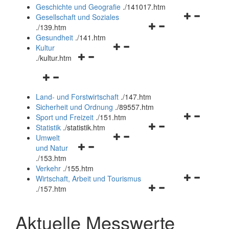
und
Geschichte und Geografie
.
/141017.htm
schließen
Navigationsm
Gesellschaft und Soziales
Navigationsmenü
öffnen
.
/139.htm
öffnen
und
Gesundheit
.
/141.htm
Navigationsmenü
und
schließen
Kultur
Navigationsmenü
öffnen
schließen
.
/kultur.htm
öffnen
und
Navigationsmenü
und
schließen
öffnen
schließen
Land- und Forstwirtschaft
.
/147.htm
und
Sicherheit und Ordnung
.
/89557.htm
schließen
Navigationsm
Sport und Freizeit
.
/151.htm
Navigationsmenü
öffnen
Statistik
.
/statistik.htm
Navigationsmenü
öffnen
und
Umwelt
Navigationsmenü
öffnen
und
schließen
und Natur
öffnen
und
schließen
.
/153.htm
und
schließen
Verkehr
.
/155.htm
schließen
Navigationsm
Wirtschaft, Arbeit und Tourismus
Navigationsmenü
öffnen
.
/157.htm
öffnen
und
und
schließen
Aktuelle Messwerte
schließen