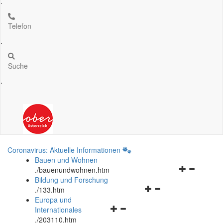
.
Telefon
.
Suche
.
Coronavirus: Aktuelle Informationen
Bauen und Wohnen
Navigationsm
.
/bauenundwohnen.htm
öffnen
Bildung und Forschung
Navigationsmenü
und
.
/133.htm
öffnen
schließen
Europa und
Navigationsmenü
und
Internationales
öffnen
schließen
.
/203110.htm