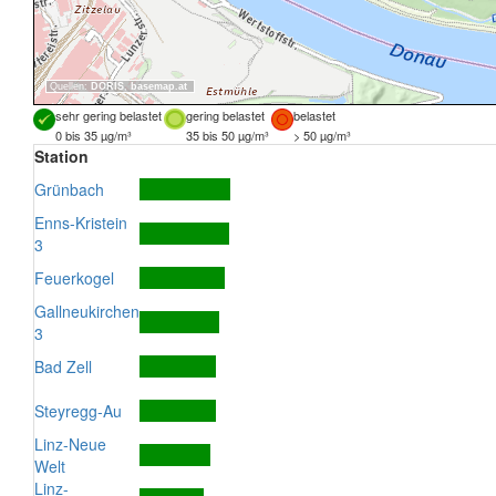
Quellen:
DORIS
,
basemap.at
sehr gering belastet
gering belastet
belastet
0 bis 35 µg/m³
35 bis 50 µg/m³
> 50 µg/m³
Station
Grünbach
Enns-Kristein
3
Feuerkogel
Gallneukirchen
3
Bad Zell
Steyregg-Au
Linz-Neue
Welt
Linz-