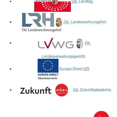
Oö.
Landtag
.
Oö.
Landesrechnungshof
.
Oö.
Landesverwaltungsgericht
.
Europe Direct
OÖ
.
Oö.
Zukunftsakademie
.