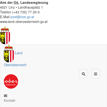
Amt der
Oö.
Landesregierung
4021 Linz • Landhausplatz 1
Telefon (+43 732) 77 20-0
E-Mail
post@ooe.gv.at
www.land-oberoesterreich.gv.at
Land
Oberösterreich
Kontakt