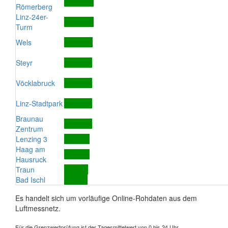
Römerberg
Linz-24er-
Turm
Wels
Steyr
Vöcklabruck
Linz-Stadtpark
Braunau
Zentrum
Lenzing 3
Haag am
Hausruck
Traun
Bad Ischl
Es handelt sich um vorläufige Online-Rohdaten aus dem
Luftmessnetz.
Für die Grenzwertprüfung ist der Tagesmittelwert von 0 bis 24 Uhr