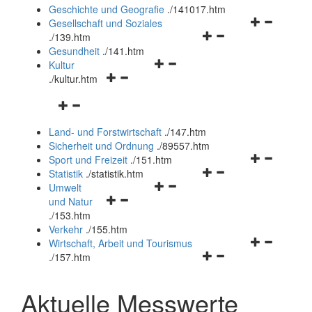
und
Geschichte und Geografie
.
/141017.htm
schließen
Navigationsm
Gesellschaft und Soziales
Navigationsmenü
öffnen
.
/139.htm
öffnen
und
Gesundheit
.
/141.htm
Navigationsmenü
und
schließen
Kultur
Navigationsmenü
öffnen
schließen
.
/kultur.htm
öffnen
und
Navigationsmenü
und
schließen
öffnen
schließen
Land- und Forstwirtschaft
.
/147.htm
und
Sicherheit und Ordnung
.
/89557.htm
schließen
Navigationsm
Sport und Freizeit
.
/151.htm
Navigationsmenü
öffnen
Statistik
.
/statistik.htm
Navigationsmenü
öffnen
und
Umwelt
Navigationsmenü
öffnen
und
schließen
und Natur
öffnen
und
schließen
.
/153.htm
und
schließen
Verkehr
.
/155.htm
schließen
Navigationsm
Wirtschaft, Arbeit und Tourismus
Navigationsmenü
öffnen
.
/157.htm
öffnen
und
und
schließen
Aktuelle Messwerte
schließen