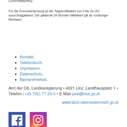
Luftmessnetz.
Für die Grenzwertprüfung ist der Tagesmittelwert von 0 bis 24 Uhr
ausschlaggebend. Der gleitende 24-Stunden Mittelwert gilt als vorläufiger
Richtwert.
Kontakt
.
Telefonbuch
.
Impressum
.
Datenschutz
.
Barrierefreiheit
.
Amt der Oö. Landesregierung • 4021 Linz, Landhausplatz 1
•
Telefon
(+43 732) 77 20-0
• E-Mail
post@ooe.gv.at
www.land-oberoesterreich.gv.at