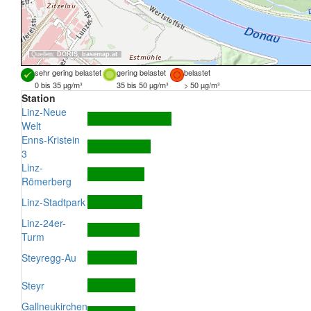
Quellen:
DORIS
,
basemap.at
sehr gering belastet
gering belastet
belastet
0 bis 35 µg/m³
35 bis 50 µg/m³
> 50 µg/m³
Station
Linz-Neue
Welt
Enns-Kristein
3
Linz-
Römerberg
Linz-Stadtpark
Linz-24er-
Turm
Steyregg-Au
Steyr
Gallneukirchen