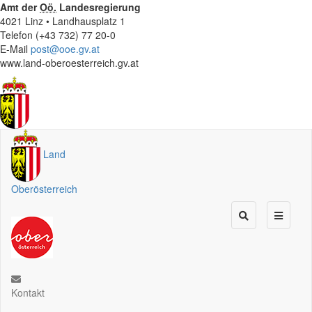
Amt der
Oö.
Landesregierung
4021 Linz • Landhausplatz 1
Telefon (+43 732) 77 20-0
E-Mail
post@ooe.gv.at
www.land-oberoesterreich.gv.at
Land
Oberösterreich
Kontakt