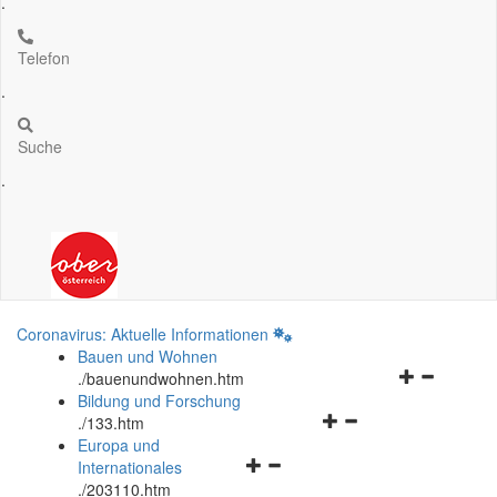
.
Telefon
.
Suche
.
Coronavirus: Aktuelle Informationen
Bauen und Wohnen
Navigationsm
.
/bauenundwohnen.htm
öffnen
Bildung und Forschung
Navigationsmenü
und
.
/133.htm
öffnen
schließen
Europa und
Navigationsmenü
und
Internationales
öffnen
schließen
.
/203110.htm