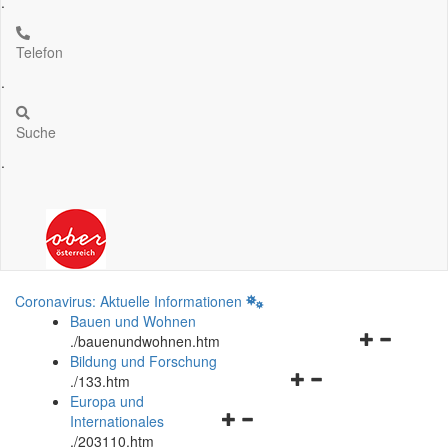
.
Telefon
.
Suche
.
Coronavirus: Aktuelle Informationen
Bauen und Wohnen
Navigationsm
.
/bauenundwohnen.htm
öffnen
Bildung und Forschung
Navigationsmenü
und
.
/133.htm
öffnen
schließen
Europa und
Navigationsmenü
und
Internationales
öffnen
schließen
.
/203110.htm