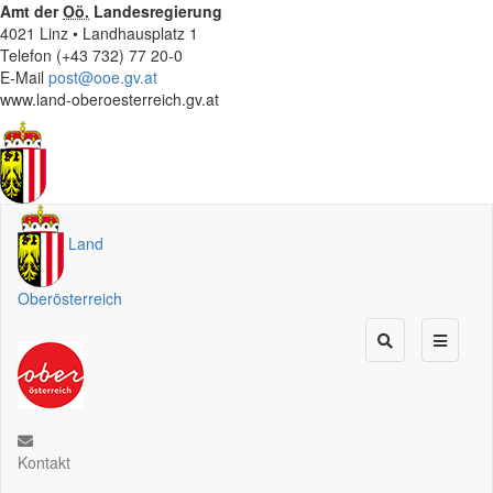
Amt der
Oö.
Landesregierung
4021 Linz • Landhausplatz 1
Telefon (+43 732) 77 20-0
E-Mail
post@ooe.gv.at
www.land-oberoesterreich.gv.at
Land
Oberösterreich
Kontakt