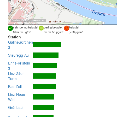
Quellen:
DORIS
,
basemap.at
sehr gering belastet
gering belastet
belastet
0 bis 35 µg/m³
35 bis 50 µg/m³
> 50 µg/m³
Station
Gallneukirchen
3
Steyregg-Au
Enns-Kristein
3
Linz-24er-
Turm
Bad Zell
Linz-Neue
Welt
Grünbach