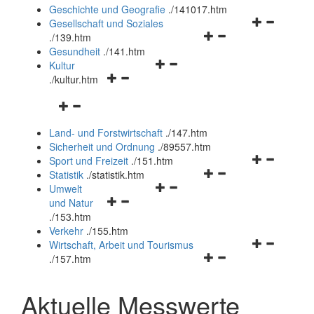
und
Geschichte und Geografie
.
/141017.htm
schließen
Navigationsm
Gesellschaft und Soziales
Navigationsmenü
öffnen
.
/139.htm
öffnen
und
Gesundheit
.
/141.htm
Navigationsmenü
und
schließen
Kultur
Navigationsmenü
öffnen
schließen
.
/kultur.htm
öffnen
und
Navigationsmenü
und
schließen
öffnen
schließen
Land- und Forstwirtschaft
.
/147.htm
und
Sicherheit und Ordnung
.
/89557.htm
schließen
Navigationsm
Sport und Freizeit
.
/151.htm
Navigationsmenü
öffnen
Statistik
.
/statistik.htm
Navigationsmenü
öffnen
und
Umwelt
Navigationsmenü
öffnen
und
schließen
und Natur
öffnen
und
schließen
.
/153.htm
und
schließen
Verkehr
.
/155.htm
schließen
Navigationsm
Wirtschaft, Arbeit und Tourismus
Navigationsmenü
öffnen
.
/157.htm
öffnen
und
und
schließen
Aktuelle Messwerte
schließen