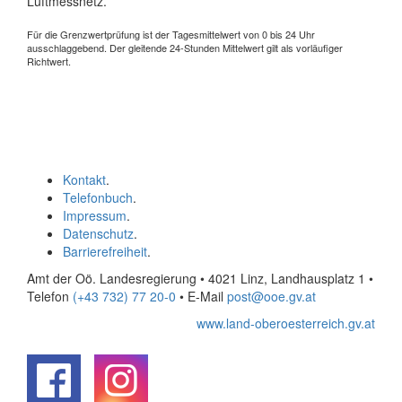
Luftmessnetz.
Für die Grenzwertprüfung ist der Tagesmittelwert von 0 bis 24 Uhr
ausschlaggebend. Der gleitende 24-Stunden Mittelwert gilt als vorläufiger
Richtwert.
Kontakt
.
Telefonbuch
.
Impressum
.
Datenschutz
.
Barrierefreiheit
.
Amt der Oö. Landesregierung • 4021 Linz, Landhausplatz 1
•
Telefon
(+43 732) 77 20-0
• E-Mail
post@ooe.gv.at
www.land-oberoesterreich.gv.at