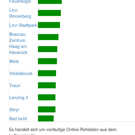
Feuerkogel
Linz-
Römerberg
Linz-Stadtpark
Braunau
Zentrum
Haag am
Hausruck
Wels
Vöcklabruck
Traun
Lenzing 3
Steyr
Bad Ischl
Es handelt sich um vorläufige Online-Rohdaten aus dem