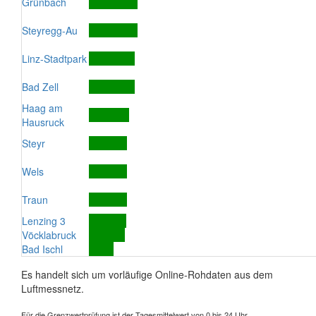
Grünbach
Steyregg-Au
Linz-Stadtpark
Bad Zell
Haag am
Hausruck
Steyr
Wels
Traun
Lenzing 3
Vöcklabruck
Bad Ischl
Es handelt sich um vorläufige Online-Rohdaten aus dem
Luftmessnetz.
Für die Grenzwertprüfung ist der Tagesmittelwert von 0 bis 24 Uhr