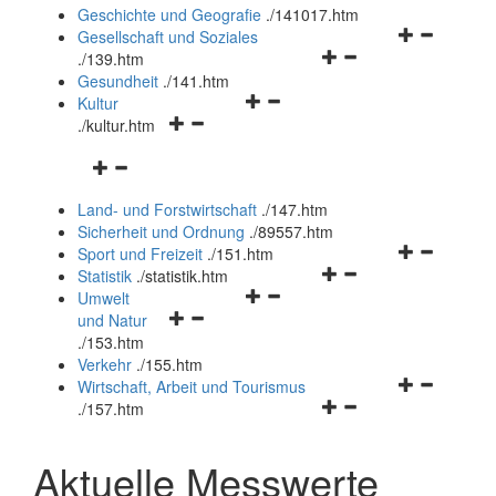
und
Geschichte und Geografie
.
/141017.htm
schließen
Navigationsm
Gesellschaft und Soziales
Navigationsmenü
öffnen
.
/139.htm
öffnen
und
Gesundheit
.
/141.htm
Navigationsmenü
und
schließen
Kultur
Navigationsmenü
öffnen
schließen
.
/kultur.htm
öffnen
und
Navigationsmenü
und
schließen
öffnen
schließen
Land- und Forstwirtschaft
.
/147.htm
und
Sicherheit und Ordnung
.
/89557.htm
schließen
Navigationsm
Sport und Freizeit
.
/151.htm
Navigationsmenü
öffnen
Statistik
.
/statistik.htm
Navigationsmenü
öffnen
und
Umwelt
Navigationsmenü
öffnen
und
schließen
und Natur
öffnen
und
schließen
.
/153.htm
und
schließen
Verkehr
.
/155.htm
schließen
Navigationsm
Wirtschaft, Arbeit und Tourismus
Navigationsmenü
öffnen
.
/157.htm
öffnen
und
und
schließen
Aktuelle Messwerte
schließen