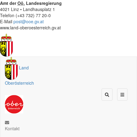
Amt der
Oö.
Landesregierung
4021 Linz • Landhausplatz 1
Telefon (+43 732) 77 20-0
E-Mail
post@ooe.gv.at
www.land-oberoesterreich.gv.at
Land
Oberösterreich
Kontakt