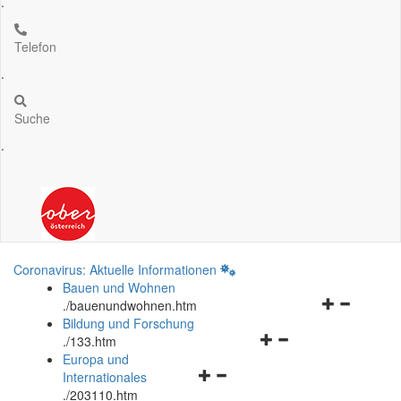
.
Telefon
.
Suche
.
Coronavirus: Aktuelle Informationen
Bauen und Wohnen
Navigationsm
.
/bauenundwohnen.htm
öffnen
Bildung und Forschung
Navigationsmenü
und
.
/133.htm
öffnen
schließen
Europa und
Navigationsmenü
und
Internationales
öffnen
schließen
.
/203110.htm