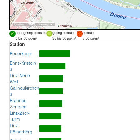
Quellen:
DORIS
,
basemap.at
sehr gering belastet
gering belastet
belastet
0 bis 35 µg/m³
35 bis 50 µg/m³
> 50 µg/m³
Station
Feuerkogel
Enns-Kristein
3
Linz-Neue
Welt
Gallneukirchen
3
Braunau
Zentrum
Linz-24er-
Turm
Linz-
Römerberg