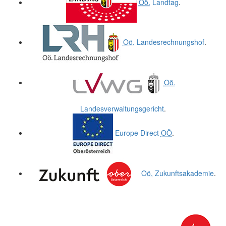
Oö.
Landtag
.
Oö.
Landesrechnungshof
.
Oö.
Landesverwaltungsgericht
.
Europe Direct
OÖ
.
Oö.
Zukunftsakademie
.